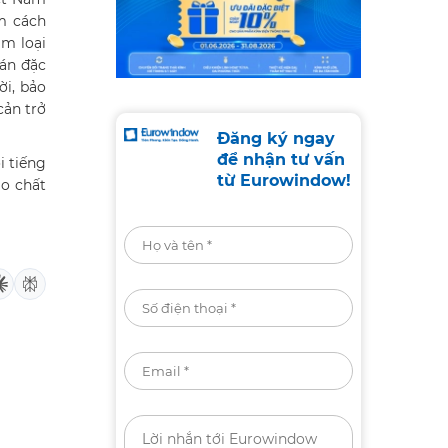
m cách
m loại
dán đặc
ời, bảo
cản trở
Đăng ký ngay
để nhận tư vấn
i tiếng
từ Eurowindow!
ảo chất