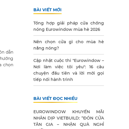
BÀI VIẾT MỚI
Tổng hợp giải pháp cửa chống
nóng Eurowindow mùa hè 2026
Nên chọn cửa gì cho mùa hè
nắng nóng?
uôn dẫn
u hướng
Cập nhật cuộc thi "Eurowindow –
ựa chọn
Nơi làm việc tôi yêu": 16 câu
chuyện đầu tiên và lời mời gọi
tiếp nối hành trình
BÀI VIẾT ĐỌC NHIỀU
EUROWINDOW KHUYẾN MÃI
NHÂN DỊP VIETBUILD: “ĐÓN CỬA
TÂN GIA – NHẬN QUÀ NGHỈ