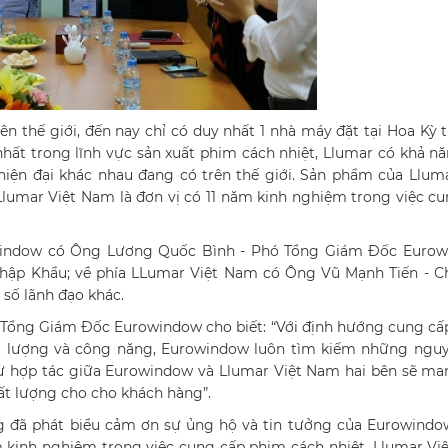
rên thế giới, đến nay chỉ có duy nhất 1 nhà máy đặt tại Hoa Kỳ
 nhất trong lĩnh vực sản xuất phim cách nhiệt, Llumar có khả n
hiện đại khác nhau đang có trên thế giới. Sản phẩm của Llum
Llumar Việt Nam là đơn vị có 11 năm kinh nghiệm trong việc c
rowindow có Ông Lương Quốc Bình - Phó Tổng Giám Đốc Eurow
ập Khẩu; về phía LLumar Việt Nam có Ông Vũ Mạnh Tiến - Ch
số lãnh đạo khác.
ó Tổng Giám Đốc Eurowindow cho biết: “Với định hướng cung cấp
t lượng và công năng, Eurowindow luôn tìm kiếm những nguy
g, sự hợp tác giữa Eurowindow và Llumar Việt Nam hai bên sẽ m
t lượng cho cho khách hàng”.
g đã phát biểu cảm ơn sự ủng hộ và tin tưởng của Eurowindo
năm kinh nghiệm trong việc cung cấp phim cách nhiệt, Llumar V