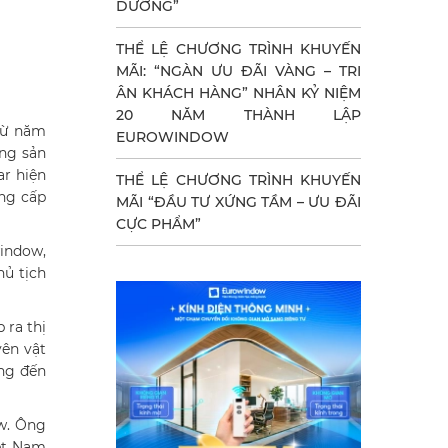
DƯỠNG”
THỂ LỆ CHƯƠNG TRÌNH KHUYẾN
MÃI: “NGÀN ƯU ĐÃI VÀNG – TRI
ÂN KHÁCH HÀNG” NHÂN KỶ NIỆM
20 NĂM THÀNH LẬP
 từ năm
EUROWINDOW
ăng sản
ar hiện
THỂ LỆ CHƯƠNG TRÌNH KHUYẾN
ung cấp
MÃI “ĐẦU TƯ XỨNG TẦM – ƯU ĐÃI
CỰC PHẨM”
indow,
ủ tịch
 ra thị
ên vật
ang đến
w. Ông
iệt Nam