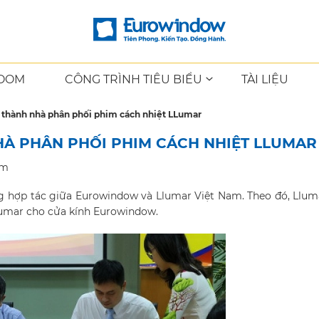
OOM
CÔNG TRÌNH TIÊU BIỂU
TÀI LIỆU
 thành nhà phân phối phim cách nhiệt LLumar
HÀ PHÂN PHỐI PHIM CÁCH NHIỆT LLUMAR
em
ng hợp tác giữa Eurowindow và Llumar Việt Nam. Theo đó, Llum
lumar cho cửa kính Eurowindow.