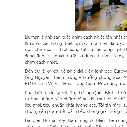
Llumar là nhà sản xuất phim cách nhiệt lớn nhất t
1955. Với các trang thiết bị máy móc hiện đại bậc
xuất phim cách nhiệt bằng tất cả các công nghệ 
đang được rất nhiều nước sử dụng. Tại Việt Nam, 
phim cách nhiệt.
Đến dự lễ ký kết, về phía đại diện lãnh đạo Eu
Ông Nguyễn Thành Trung – Trưởng phòng Xuất Nh
HĐTV; Ông Vũ Văn Hòa - Tổng Giám Đốc cùng một 
Phát biểu tại lễ ký kết, ông Lương Quốc Bình - Ph
trường những sản phẩm có sự đổi mới cả về chấ
liệu mới, tiêu chuẩn chất lượng cao. Tôi tin rằn
những sản phẩm tốt, đảm bảo không gian sống chấ
Đại diện Llumar Việt Nam, ông Vũ Mạnh Tiến cũn
Tiến chia sẻ: “Với thế mạnh là một đơn vị có 11 