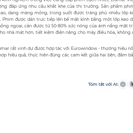
ng đáp ứng nhu cầu khắt khe của thị trường. Sản phẩm phi
cao, dạng màng mỏng, trong suốt được tráng phủ nhiều lớp ki
. Phim được dán trực tiếp lên bề mặt kính bằng một lớp keo 
a hồng ngoại, cản được từ 50-80% sức nóng của ánh nắng mặt tr
cho nhà mát hơn, tiết kiệm điện năng cho máy điều hòa, không 
lumar rất vinh dự được hợp tác với Eurowindow - thương hiệu nổ
 hợp hiệu quả, thực hiện đúng các cam kết giữa hai bên, đảm b
Tóm tắt với AI: