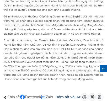
trên địa bàn tỉnh Nghệ An ít nhất 2 năm liên tục tính đến ngày xét thưởng;
Doanh nhân có nguồn gốc con em Nghệ An kinh doanh bất cứ nơi nào trên
thế giới có đủ tiêu chuẩn đáp ứng quy định của giải thưởng.
Để nhận được giải thưởng “Cúp Vàng Doanh nhân xứ Nghệ”, đòi hỏi một quá
trình nỗ lực phấn đấu của các doanh nhân. Với sự công tâm, khách quan và
trách nhiệm, Ban tổ chức đã lựa chọn được 46 doanh nhân xứng đáng để đón
nhận giải thưởng này, trong đó có 40 Doanh nhân sản xuất kinh doanh trên
địa bàn và 6 Doanh nhân sản xuất kinh doanh tại TP Hồ Chí Minh và Hà Nội.
Phát biểu chào mừng các Doanh nhân được trao Cúp Vàng Doanh nhân xứ
Nghệ lần thứ năm, Chủ tịch UBND tỉnh Nguyễn Xuân Đường khẳng định:
Đây là phần thưởng cao quý mà Tỉnh ủy, HĐND, UBND trao tặng cho những
doanh nhân, doanh nghiệp có thành tích xuất sắc trong sản xuất, kinh doanh
tạo việc làm cho người lao động. Năm 2016, tỉnh Nghệ An đã hoàn thành
25/27 chỉ tiêu chủ yếu về phát triển kinh tế - xã hội. Tốc độ tăng trưởng GRDP
đạt 7,5%. Thu ngân sách đạt 11.005 tỷ đồng, tăng 26,2% so với cùng kỳ, tạo việc
làm cho hơn 38.000 lao động. Có được kết quả này nhờ sự đóng góp rất quan
trọng của lực lượng doanh nghiệp, doanh nhân. Ngoài ra, các Doanh nghiệp,
Doanh nhân còn tham gia hết sức tích cực trong các hoạt động xã hội.
Chia sẻ:
Facebook
Zalo
Tóm tắt với AI: