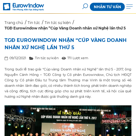
NHẬN TƯ VẤN
Trang chủ
Tin tức
Tin tức sự kiện
TGĐ Eurowindow nhận “Cúp Vàng Doanh nhân xứ Nghệ lần thứ 5
TGĐ EUROWINDOW NHẬN “CÚP VÀNG DOANH
NHÂN XỨ NGHỆ LẦN THỨ 5
09/12/2021
Tin tức sự kiện
711 Lượt xem
Trong buổi lễ trao giải “Cúp vàng Doanh nhân xứ Nghệ” lần thứ 5 - 2017, ông
Nguyễn Cảnh Hồng – TGĐ Công ty Cổ phần Eurowindow, Chủ tịch HĐQT
Công ty Cổ phần Đầu tư Trung tâm Thương mại Vinh là một trong số 46
doanh nhân lãnh đạo giỏi, có nhiều thành tích trong phát triển doanh nghiệp
và cộng đồng, tích cực đóng góp cho sự phát triển kinh tế, xã hội của quê
hương xứ Nghệ nhận được giải thưởng danh giá này.