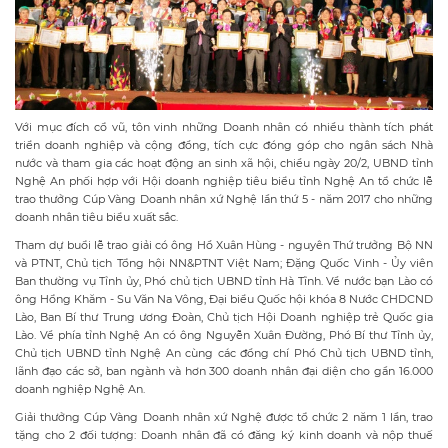
Với mục đích cổ vũ, tôn vinh những Doanh nhân có nhiều thành tích phát
triển doanh nghiệp và cộng đồng, tích cực đóng góp cho ngân sách Nhà
nước và tham gia các hoạt động an sinh xã hội, chiều ngày 20/2, UBND tỉnh
Nghệ An phối hợp với Hội doanh nghiệp tiêu biểu tỉnh Nghệ An tổ chức lễ
trao thưởng Cúp Vàng Doanh nhân xứ Nghệ lần thứ 5 - năm 2017 cho những
doanh nhân tiêu biểu xuất sắc.
Tham dự buổi lễ trao giải có ông Hồ Xuân Hùng - nguyên Thứ trưởng Bộ NN
và PTNT, Chủ tịch Tổng hội NN&PTNT Việt Nam; Đặng Quốc Vinh - Ủy viên
Ban thường vụ Tỉnh ủy, Phó chủ tịch UBND tỉnh Hà Tĩnh. Về nước bạn Lào có
ông Hổng Khăm - Su Văn Na Vông, Đại biểu Quốc hội khóa 8 Nước CHDCND
Lào, Ban Bí thư Trung ương Đoàn, Chủ tịch Hội Doanh nghiệp trẻ Quốc gia
Lào. Về phía tỉnh Nghệ An có ông Nguyễn Xuân Đường, Phó Bí thư Tỉnh ủy,
Chủ tịch UBND tỉnh Nghệ An cùng các đồng chí Phó Chủ tịch UBND tỉnh,
lãnh đạo các sở, ban ngành và hơn 300 doanh nhân đại diện cho gần 16.000
doanh nghiệp Nghệ An.
Giải thưởng Cúp Vàng Doanh nhân xứ Nghệ được tổ chức 2 năm 1 lần, trao
tặng cho 2 đối tượng: Doanh nhân đã có đăng ký kinh doanh và nộp thuế