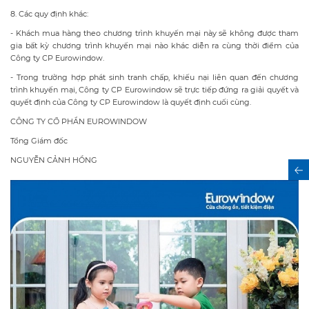
8. Các quy định khác:
- Khách mua hàng theo chương trình khuyến mại này sẽ không được tham
gia bất kỳ chương trình khuyến mại nào khác diễn ra cùng thời điểm của
Công ty CP Eurowindow.
- Trong trường hợp phát sinh tranh chấp, khiếu nại liên quan đến chương
trình khuyến mại, Công ty CP Eurowindow sẽ trực tiếp đứng ra giải quyết và
quyết định của Công ty CP Eurowindow là quyết định cuối cùng.
CÔNG TY CỔ PHẦN EUROWINDOW
Tổng Giám đốc
NGUYỄN CẢNH HỒNG