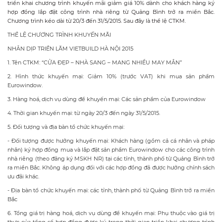
triển khai chương trình khuyến mãi giảm giá 10% dành cho khách hàng ký
hợp đồng lắp đặt công trình nhà riêng từ Quảng Bình trở ra miền Bắc.
Chương trình kéo dài từ 20/3 đến 31/5/2015. Sau đây là thể lệ CTKM.
THỂ LỆ CHƯƠNG TRÌNH KHUYẾN MÃI
NHÂN DỊP TRIỂN LÃM VIETBUILD HÀ NỘI 2015
1. Tên CTKM: “CỬA ĐẸP – NHÀ SANG – MANG NHIỀU MAY MẮN”
2. Hình thức khuyến mại: Giảm 10% (trước VAT) khi mua sản phẩm
Eurowindow.
3. Hàng hoá, dịch vụ dùng để khuyến mại: Các sản phẩm của Eurowindow
4. Thời gian khuyến mại: từ ngày 20/3 đến ngày 31/5/2015.
5. Đối tượng và địa bàn tổ chức khuyến mại:
- Đối tượng được hưởng khuyến mại: Khách hàng (gồm cả cá nhân và pháp
nhân) ký hợp đồng mua và lắp đặt sản phẩm Eurowindow cho các công trình
nhà riêng (theo đăng ký MSKH NR) tại các tỉnh, thành phố từ Quảng Bình trở
ra miền Bắc. Không áp dụng đối với các hợp đồng đã được hưởng chính sách
ưu đãi khác.
- Địa bàn tổ chức khuyến mại: các tỉnh, thành phố từ Quảng Bình trở ra miền
Bắc
6. Tổng giá trị hàng hoá, dịch vụ dùng để khuyến mại: Phụ thuộc vào giá trị