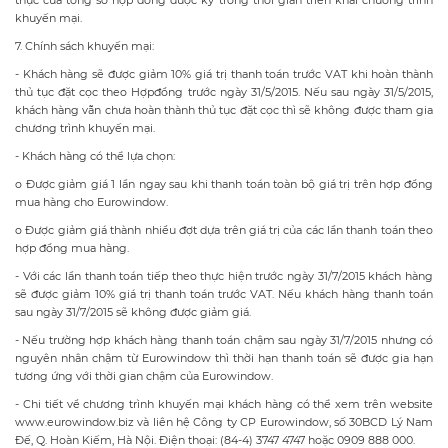
thực của tổng số hợp đồng được ký trong thời gian triển khai chương trình
khuyến mại.
7. Chính sách khuyến mại:
- Khách hàng sẽ được giảm 10% giá trị thanh toán trước VAT khi hoàn thành
thủ tục đặt cọc theo Hợpđồng trước ngày 31/5/2015. Nếu sau ngày 31/5/2015,
khách hàng vẫn chưa hoàn thành thủ tục đặt cọc thì sẽ không được tham gia
chương trình khuyến mại.
- Khách hàng có thể lựa chọn:
o Được giảm giá 1 lần ngay sau khi thanh toán toàn bộ giá trị trên hợp đồng
mua hàng cho Eurowindow.
o Được giảm giá thành nhiều đợt dựa trên giá trị của các lần thanh toán theo
hợp đồng mua hàng.
- Với các lần thanh toán tiếp theo thực hiện trước ngày 31/7/2015 khách hàng
sẽ được giảm 10% giá trị thanh toán trước VAT. Nếu khách hàng thanh toán
sau ngày 31/7/2015 sẽ không được giảm giá.
- Nếu trường hợp khách hàng thanh toán chậm sau ngày 31/7/2015 nhưng có
nguyên nhân chậm từ Eurowindow thì thời hạn thanh toán sẽ được gia hạn
tương ứng với thời gian chậm của Eurowindow.
- Chi tiết về chương trình khuyến mại khách hàng có thể xem trên website
www.eurowindow.biz và liên hệ Công ty CP Eurowindow, số 30BCD Lý Nam
Đế, Q. Hoàn Kiếm, Hà Nội. Điện thoại: (84-4) 3747 4747 hoặc 0909 888 000.