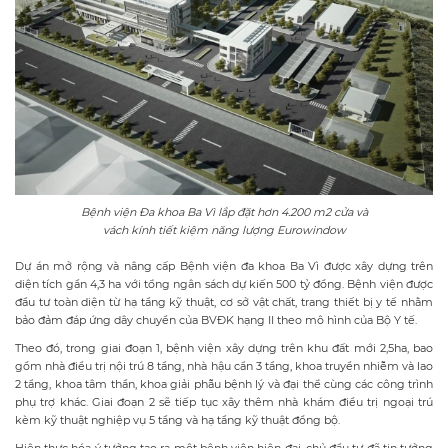
Bệnh viện Đa khoa Ba Vì lắp đặt hơn 4.200 m2 cửa và
vách kính tiết kiệm năng lượng Eurowindow
Dự án mở rộng và nâng cấp Bệnh viện đa khoa Ba Vì được xây dựng trên
diện tích gần 4,3 ha với tổng ngân sách dự kiến 500 tỷ đồng. Bệnh viện được
đầu tư toàn diện từ hạ tầng kỹ thuật, cơ sở vật chất, trang thiết bị y tế nhằm
bảo đảm đáp ứng dây chuyền của BVĐK hạng II theo mô hình của Bộ Y tế.
Theo đó, trong giai đoạn 1, bệnh viện xây dựng trên khu đất mới 2,5ha, bao
gồm nhà điều trị nội trú 8 tầng, nhà hậu cần 3 tầng, khoa truyền nhiễm và lao
2 tầng, khoa tâm thần, khoa giải phẫu bệnh lý và đại thể cùng các công trình
phụ trợ khác. Giai đoạn 2 sẽ tiếp tục xây thêm nhà khám điều trị ngoại trú
kèm kỹ thuật nghiệp vụ 5 tầng và hạ tầng kỹ thuật đồng bộ.
Hiện thực hóa ý tưởng tạo ra một bệnh viện hiện đại, chủ đầu tư đã tin tưởng