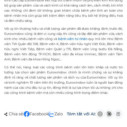
Kính cao cấp Eurowindow kết hợp với thanh nhôm và phụ kiện kim khí đồng
bộ giúp sản phẩm cửa và vách kính có khả năng cách âm, cách nhiệt, kín khít
cao. Không chỉ đem tới không gian khám chữa bệnh yên tĩnh an toàn cho
bệnh nhân mà còn giúp tiết kiệm điện năng tiêu thụ bởi hệ thống điều hoà
và đèn chiếu sáng.
Với uy tín thương hiệu và chất lượng sản phẩm đã được khẳng định, trước đó,
Eurowindow cũng là đơn vị cung cấp, thi công và lắp đặt sản phẩm cửa, vách
kính cho nhiều bệnh viện công và
bệnh viện tư nhân
quy mô lớn như: Bệnh
viện TW Quân đội 108, Bệnh viên K, Bệnh viện hữu nghị Việt Đức, Bệnh viện
hữu nghị Việt Tiệp, Bệnh viện Quân y 175, Bệnh viện Ung bướu Đà Nẵng,
Bệnh viên Nhi đồng TP.HCM, Bệnh viện đa khoa Vinmec, Bệnh viện Tâm
Anh, Bệnh viện đa khoa Hồng Ngọc,...
Có thể nói, hàng loạt các công trình bệnh viện lớn trên khắp cả nước tin
tưởng lựa chọn sản phẩm Eurowindow chính là minh chứng và sự khẳng
định rõ ràng về chất lượng sản phẩm và dịch vụ của Eurowindow. Với uy tín
và kinh nghiệm 19 năm trên thị trường, Eurowindow luôn là người bạn đồng
hành của các chủ đầu tư uy tín, đồng thời là sự lựa chọn tối ưu không chỉ cho
các công trình bệnh viện mà còn nhiều công trình trọng điểm khác.
Chia sẻ:
Facebook
Zalo
Tóm tắt với AI: