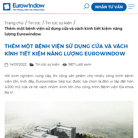
NHẬN TƯ VẤN
Trang chủ
Tin tức
Tin tức sự kiện
Thêm một bệnh viện sử dụng cửa và vách kính tiết kiệm năng
lượng Eurowindow
THÊM MỘT BỆNH VIỆN SỬ DỤNG CỬA VÀ VÁCH
KÍNH TIẾT KIỆM NĂNG LƯỢNG EUROWINDOW
14/01/2022
Tin tức sự kiện
987 Lượt xem
Với kinh nghiệm cung cấp, thi công sản phẩm cho nhiều công trình bệnh
viện lớn, mới đây, Eurowindow tiếp tục được lựa chọn là đơn vị lắp đặt hơn
4.200 m2 cửa và hệ vách nhôm kính lớn cho công trình Bệnh viện Đa khoa
Ba Vì.