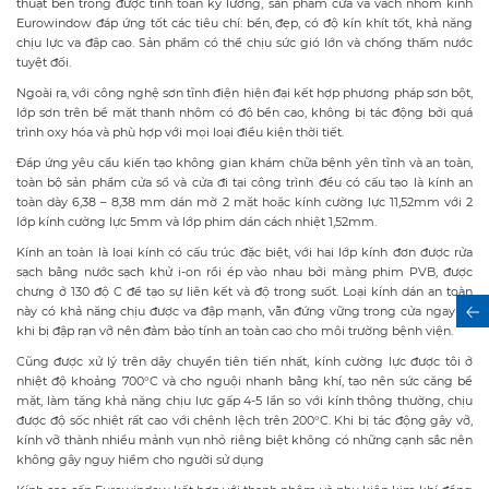
thuật bên trong được tính toán kỹ lưỡng, sản phẩm cửa và vách nhôm kính
Eurowindow đáp ứng tốt các tiêu chí: bền, đẹp, có độ kín khít tốt, khả năng
chịu lực va đập cao. Sản phẩm có thể chịu sức gió lớn và chống thấm nước
tuyệt đối.
Ngoài ra, với công nghệ sơn tĩnh điện hiện đại kết hợp phương pháp sơn bột,
lớp sơn trên bề mặt thanh nhôm có độ bền cao, không bị tác động bởi quá
trình oxy hóa và phù hợp với mọi loại điều kiện thời tiết.
Đáp ứng yêu cầu kiến tạo không gian khám chữa bệnh yên tĩnh và an toàn,
toàn bộ sản phẩm cửa sổ và cửa đi tại công trình đều có cấu tạo là kính an
toàn dày 6,38 – 8,38 mm dán mờ 2 mặt hoặc kính cường lực 11,52mm với 2
lớp kính cường lực 5mm và lớp phim dán cách nhiệt 1,52mm.
Kính an toàn là loại kính có cấu trúc đặc biệt, với hai lớp kính đơn được rửa
sạch bằng nước sạch khử i-on rồi ép vào nhau bởi màng phim PVB, được
chưng ở 130 độ C để tạo sự liên kết và độ trong suốt. Loại kính dán an toàn
này có khả năng chịu được va đập mạnh, vẫn đứng vững trong cửa ngay cả
khi bị đập rạn vỡ nên đảm bảo tính an toàn cao cho môi trường bệnh viện.
Cũng được xử lý trên dây chuyền tiên tiến nhất, kính cường lực được tôi ở
nhiệt độ khoảng 700°C và cho nguội nhanh bằng khí, tạo nên sức căng bề
mặt, làm tăng khả năng chịu lực gấp 4-5 lần so với kính thông thường, chịu
được độ sốc nhiệt rất cao với chênh lệch trên 200°C. Khi bị tác động gây vỡ,
kính vỡ thành nhiều mảnh vụn nhỏ riêng biệt không có những cạnh sắc nên
không gây nguy hiểm cho người sử dụng