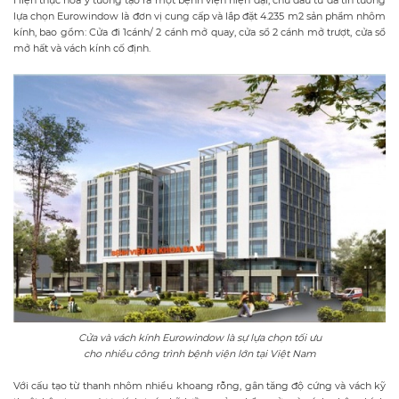
lựa chọn Eurowindow là đơn vị cung cấp và lắp đặt 4.235 m2 sản phẩm nhôm
kính, bao gồm: Cửa đi 1cánh/ 2 cánh mở quay, cửa sổ 2 cánh mở trượt, cửa sổ
mở hất và vách kính cố định.
Cửa và vách kính Eurowindow là sự lựa chọn tối ưu
cho nhiều công trình bệnh viện lớn tại Việt Nam
Với cấu tạo từ thanh nhôm nhiều khoang rỗng, gân tăng độ cứng và vách kỹ