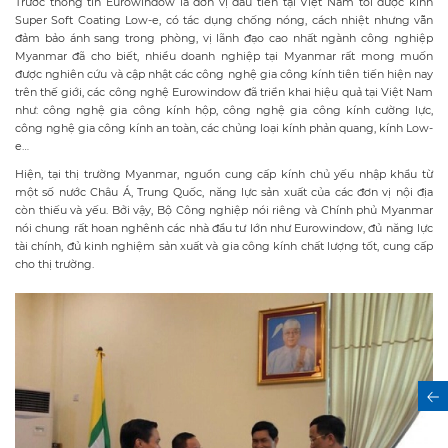
Trước thông tin Eurowindow là đơn vị đầu tiên tại Việt Nam tôi được kính
Super Soft Coating Low-e, có tác dụng chống nóng, cách nhiệt nhưng vẫn
đảm bảo ánh sang trong phòng, vị lãnh đạo cao nhất ngành công nghiệp
Myanmar đã cho biết, nhiều doanh nghiệp tại Myanmar rất mong muốn
được nghiên cứu và cập nhật các công nghệ gia công kính tiên tiến hiện nay
trên thế giới, các công nghệ Eurowindow đã triển khai hiệu quả tại Việt Nam
như: công nghệ gia công kính hộp, công nghệ gia công kính cường lực,
công nghệ gia công kính an toàn, các chủng loại kính phản quang, kính Low-
e…
Hiện, tại thị trường Myanmar, nguồn cung cấp kính chủ yếu nhập khẩu từ
một số nước Châu Á, Trung Quốc, năng lực sản xuất của các đơn vị nội địa
còn thiếu và yếu. Bởi vậy, Bộ Công nghiệp nói riêng và Chính phủ Myanmar
nói chung rất hoan nghênh các nhà đầu tư lớn như Eurowindow, đủ năng lực
tài chính, đủ kinh nghiệm sản xuất và gia công kính chất lượng tốt, cung cấp
cho thị trường.