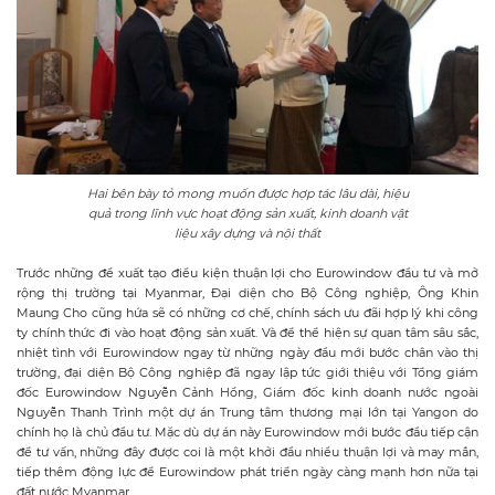
Hai bên bày tỏ mong muốn được hợp tác lâu dài, hiệu
quả trong lĩnh vực hoạt động sản xuất, kinh doanh vật
liệu xây dựng và nội thất
Trước những đề xuất tạo điều kiện thuận lợi cho Eurowindow đầu tư và mở
rộng thị trường tại Myanmar, Đại diện cho Bộ Công nghiệp, Ông Khin
Maung Cho cũng hứa sẽ có những cơ chế, chính sách ưu đãi hợp lý khi công
ty chính thức đi vào hoạt động sản xuất. Và để thể hiện sự quan tâm sâu sắc,
nhiệt tình với Eurowindow ngay từ những ngày đầu mới bước chân vào thị
trường, đại diện Bộ Công nghiệp đã ngay lập tức giới thiệu với Tổng giám
đốc Eurowindow Nguyễn Cảnh Hồng, Giám đốc kinh doanh nước ngoài
Nguyễn Thanh Trình một dự án Trung tâm thương mại lớn tại Yangon do
chính họ là chủ đầu tư. Mặc dù dự án này Eurowindow mới bước đầu tiếp cận
để tư vấn, những đây được coi là một khởi đầu nhiều thuận lợi và may mắn,
tiếp thêm động lực để Eurowindow phát triển ngày càng mạnh hơn nữa tại
đất nước Myanmar.