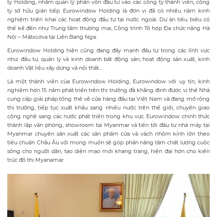
ty Holding, nhằm quản lý phần vốn đầu tư vào các công ty thành viên, công
ty sở hữu gián tiếp. Eurowindow Holding là đơn vị đã có nhiều năm kinh
nghiệm triển khai các hoạt động đầu tư tại nước ngoài. Dự án tiêu biểu có
thể kể đến như Trung tâm thương mại, Công trình Tổ hợp Đa chức năng Hà
Nội – Mátxcơva tại Liên Bang Nga.
Eurowindow Holding hiện cũng đang đẩy mạnh đầu tư trong các lĩnh vực
như: đầu tư, quản lý và kinh doanh bất động sản; hoạt động sản xuất, kinh
doanh Vật liệu xây dựng và nội thất…
Là một thành viên của Eurowindow Holding, Eurowindow với uy tín, kinh
nghiệm hơn 15 năm phát triển trên thị trường đã khẳng định được vị thế Nhà
cung cấp giải pháp tổng thể về cửa hàng đầu tại Việt Nam và đang mở rộng
thị trường, tiếp tục xuất khẩu sang nhiều nước trên thế giới, chuyển giao
công nghệ sang các nước phát triển trong khu vực. Eurowindow chính thức
thành lập văn phòng, showroom tại Myanmar và tiến tới đầu tư nhà máy tại
Myanmar chuyên sản xuất các sản phẩm cửa và vách nhôm kính lớn theo
tiêu chuẩn Châu Âu với mong muốn sẽ góp phần nâng tầm chất lượng cuộc
sống cho người dân, tạo diện mạo mới khang trang, hiện đại hơn cho kiến
trúc đô thị Myanamar.