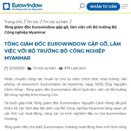
NHẬN TƯ VẤN
Trang chủ
Tin tức
Tin tức sự kiện
Tổng giám đốc Eurowindow gặp gỡ, làm việc với Bộ trưởng Bộ
Công nghiệp Myanmar
TỔNG GIÁM ĐỐC EUROWINDOW GẶP GỠ, LÀM
VIỆC VỚI BỘ TRƯỞNG BỘ CÔNG NGHIỆP
MYANMAR
22/12/2021
Tin tức sự kiện
979 Lượt xem
Nhân chuyến công tác chuẩn bị cho sự kiện chính thức khai trương văn
phòng và showroom Eurowindow tại Myanmar, ngày 15/03, Ông Nguyễn
Cảnh Hồng - Tổng giám đốc Eurowindow đã có buổi làm việc với Bộ trưởng
Bộ công nghiệp Khin Maung Cho.
Tại buổi gặp mặt, Tổng giám đốc Eurowindow Nguyễn Cảnh Hồng đã giới
thiệu tới các lãnh đạo đại diện của Bộ Công nghiệp Myanmar tổng quan về
các lĩnh vực hoạt động, năng lực và kinh nghiệm đầu tư của Eurowindow
Holding.
Tổng giám đốc cho biết, Eurowindow Holding hoạt động theo mô hình công