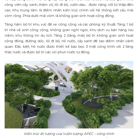
công viên cây xanh, thảm cỏ, lối đi bộ, vườn dạo… được nâng cốt từ thấp đến
cao. Khu trung tâm là điểm nhấn kiến trúc chính với hệ thống kết cấu mái
vòm rộng. Phía dưới mái vòm là không gian sinh hoạt cộng đồng.
Tầng hầm bố trí khu vực để xe công cộng và các phòng kỹ thuật. Tầng 1 bố
trí nhà vệ sinh công cộng, không gian nghỉ ngơi, khu dịch vụ bán hàng lưu
niệm, khu thông tin du lịch. Tầng 2 (tầng mái) bố trí không gian sinh hoạt
cộng đồng, đường dốc, lối đi bộ, hồ nước, cây xanh để tạo điểm nhấn cảnh
quan. Đặc biệt, hồ nước được thiết kế bao bọc 3 mặt công trình với 2 tầng
thác nước và được bố trí các vòi phun nước tự động.
Kiến trúc ấn tượng của Vườn tượng APEC – công trình