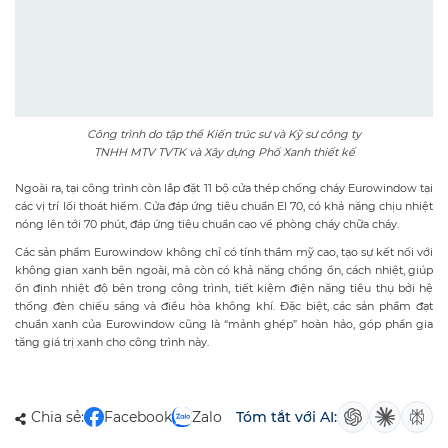
Công trình do tập thể Kiến trúc sư và Kỹ sư công ty
TNHH MTV TVTK và Xây dựng Phố Xanh thiết kế
Ngoài ra, tại công trình còn lắp đặt 11 bộ cửa thép chống cháy Eurowindow tại
các vị trí lối thoát hiểm. Cửa đáp ứng tiêu chuẩn EI 70, có khả năng chịu nhiệt
nóng lên tới 70 phút, đáp ứng tiêu chuẩn cao về phòng cháy chữa cháy.
Các sản phẩm Eurowindow không chỉ có tính thẩm mỹ cao, tạo sự kết nối với
không gian xanh bên ngoài, mà còn có khả năng chồng ồn, cách nhiệt, giúp
ổn định nhiệt độ bên trong công trình, tiết kiệm điện năng tiêu thụ bởi hệ
thống đèn chiếu sáng và điều hòa không khí. Đặc biệt, các sản phẩm đạt
chuẩn xanh của Eurowindow cũng là “mảnh ghép” hoàn hảo, góp phần gia
tăng giá trị xanh cho công trình này.
Chia sẻ:
Facebook
Zalo
Tóm tắt với AI: