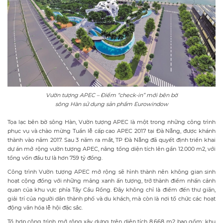
Vườn tượng APEC – Điểm “check-in” mới bên bờ
sông Hàn sử dụng sản phẩm Eurowindow
Tọa lạc bên bờ sông Hàn, Vườn tượng APEC là một trong những công trình
phục vụ và chào mừng Tuần lễ cấp cao APEC 2017 tại Đà Nẵng, được khánh
thành vào năm 2017. Sau 3 năm ra mắt, TP Đà Nẵng đã quyết định triển khai
dự án mở rộng vườn tượng APEC, nâng tổng diện tích lên gần 12.000 m2, với
tổng vốn đầu tư là hơn 759 tỷ đồng.
Công trình Vườn tượng APEC mở rộng sẽ hình thành nên không gian sinh
hoạt cộng đồng với những mảng xanh ấn tượng, trở thành điểm nhấn cảnh
quan của khu vực phía Tây Cầu Rồng. Đây không chỉ là điểm đến thư giãn,
giải trí của người dân thành phố và du khách, mà còn là nơi tổ chức các hoạt
động văn hóa lễ hội đặc sắc.
Tổ hợp công trình mở rộng xây dựng trên diện tích 8.668 m2 bao gồm: khu