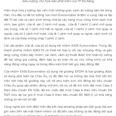
biểu tượng cho hoài bão phát triển của TP Đà Nẵng
Hiện thực hóa ý tưởng tạo nên một không gian xanh ấn tượng bên bờ sông
Hàn, chủ đầu tư đã tin tưởng lựa chọn Eurowindow là đơn vị cung cấp và lắp
đặt 111 bộ cửa và vách kính trong nhà tại các hạng mục công trình dưới mái
vòm, bao gồm: cửa lề sàn 2 cánh mở quay, , cửa đi 1 cánh/ 2 cánh mở quay
vào trong, cửa sổ 1 cánh mở hất ra ngoài, cửa sổ 1 cánh/ 2 cánh mở quay ra
ngoài, cửa sổ 2 cánh mở trượt, cửa đi 1 cánh mở quay ra ngoài, vách kính cố
định và cửa thép chống cháy 1 cánh/ 2 cánh.
Các sản phẩm cửa đi, cửa sổ sử dụng hệ nhôm EA55 Eurowindow. Trong đó,
thanh profile nhôm 6063-T5 có thiết kế hợp lý với các khoang rỗng và gân
tăng cứng, chiều dày nhôm, các rãnh, vách kỹ thuật được tính toán kỹ lưỡng
để tạo sống gia cường, đảm bảo sự an toàn tối ưu cho công trình, có khả
năng đứng vững ngay cả trong điều kiện thời tiết gió, bão, động đất.
Cửa nhôm EA55 Eurowindow sử dụng hệ gioăng EPDM là loại gioăng được
sử dụng phổ biến tại Châu Âu, có độ đàn hồi và chống lão hóa thời tiết tốt.
Việc kết hợp hệ gioăng này với hệ phụ kiện kim khí đồng bộ tiêu chuẩn
Châu Âu giúp sản phẩm đóng mở êm, tối ưu về độ kín khít, đạt mức Class 3
theo tiêu chuẩn EN 1026, độ kín nước đạt mức Class 6 theo tiêu chuẩn EN
1027, chịu áp lực gió ở mức Class E theo tiêu chuẩn BS 5821-3, có khả năng
chống ồn lên tới 40 dB.
Công nghệ sơn tĩnh điện hiện đại kết hợp phương pháp sơn bột giúp lớp sơn
ghi xám trên bề mặt thanh nhôm có độ bền cao, không bị tác động bởi quá