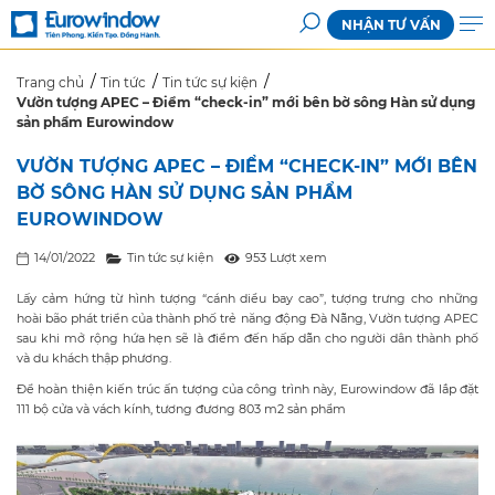
NHẬN TƯ VẤN
Trang chủ
Tin tức
Tin tức sự kiện
Vườn tượng APEC – Điểm “check-in” mới bên bờ sông Hàn sử dụng
sản phẩm Eurowindow
VƯỜN TƯỢNG APEC – ĐIỂM “CHECK-IN” MỚI BÊN
BỜ SÔNG HÀN SỬ DỤNG SẢN PHẨM
EUROWINDOW
14/01/2022
Tin tức sự kiện
953 Lượt xem
Lấy cảm hứng từ hình tượng “cánh diều bay cao”, tượng trưng cho những
hoài bão phát triển của thành phố trẻ năng động Đà Nẵng, Vườn tượng APEC
sau khi mở rộng hứa hẹn sẽ là điểm đến hấp dẫn cho người dân thành phố
và du khách thập phương.
Để hoàn thiện kiến trúc ấn tượng của công trình này, Eurowindow đã lắp đặt
111 bộ cửa và vách kính, tương đương 803 m2 sản phẩm