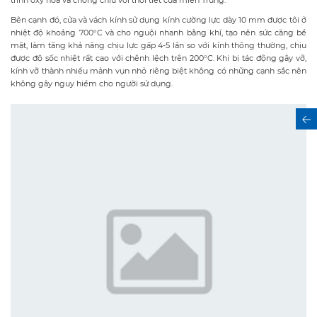
trình oxy hóa và chống chịu với thời tiết của miền Trung.
Bên cạnh đó, cửa và vách kính sử dụng kính cường lực dày 10 mm được tôi ở
nhiệt độ khoảng 700°C và cho nguội nhanh bằng khí, tạo nên sức căng bề
mặt, làm tăng khả năng chịu lực gấp 4-5 lần so với kính thông thường, chịu
được độ sốc nhiệt rất cao với chênh lệch trên 200°C. Khi bị tác động gây vỡ,
kính vỡ thành nhiều mảnh vụn nhỏ riêng biệt không có những cạnh sắc nên
không gây nguy hiểm cho người sử dụng.