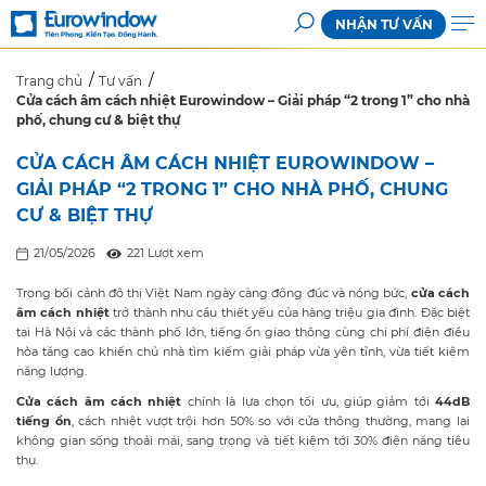
NHẬN TƯ VẤN
Trang chủ
Tư vấn
Cửa cách âm cách nhiệt Eurowindow – Giải pháp “2 trong 1” cho nhà
phố, chung cư & biệt thự
CỬA CÁCH ÂM CÁCH NHIỆT EUROWINDOW –
GIẢI PHÁP “2 TRONG 1” CHO NHÀ PHỐ, CHUNG
CƯ & BIỆT THỰ
21/05/2026
221 Lượt xem
Trong bối cảnh đô thị Việt Nam ngày càng đông đúc và nóng bức,
cửa cách
âm cách nhiệt
trở thành nhu cầu thiết yếu của hàng triệu gia đình. Đặc biệt
tại Hà Nội và các thành phố lớn, tiếng ồn giao thông cùng chi phí điện điều
hòa tăng cao khiến chủ nhà tìm kiếm giải pháp vừa yên tĩnh, vừa tiết kiệm
năng lượng.
Cửa cách âm cách nhiệt
chính là lựa chọn tối ưu, giúp giảm tới
44dB
tiếng ồn
, cách nhiệt vượt trội hơn 50% so với cửa thông thường, mang lại
không gian sống thoải mái, sang trọng và tiết kiệm tới 30% điện năng tiêu
thụ.