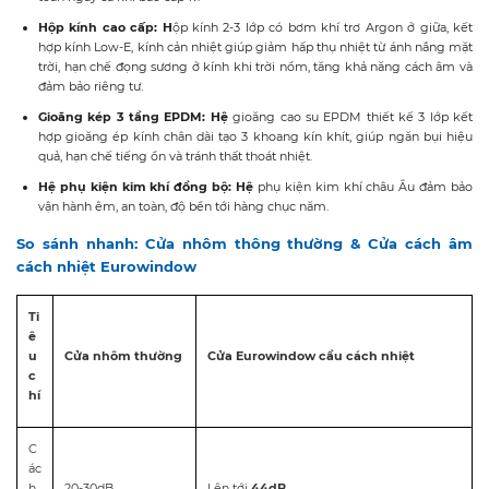
H
ộp
kính
cao cấp
: H
ộp kính 2-3 lớp có bơm khí trơ Argon ở giữa, kết
hợp kính Low-E, kính cản nhiệt giúp giảm hấp thụ nhiệt từ ánh nắng mặt
trời, hạn chế đọng sương ở kính khi trời nồm, tăng khả năng cách âm và
đảm bảo riêng tư.
G
ioăng
kép
3 tầng EPDM
: Hệ
gioăng cao su EPDM thiết kế 3 lớp kết
hợp gioăng ép kính chân dài tạo 3 khoang kín khít, giúp ngăn bụi hiệu
quả, hạn chế tiếng ồn và tránh thất thoát nhiệt.
Hệ p
hụ kiện
kim khí
đồng bộ
:
Hệ
phụ kiện kim khí châu Âu đảm bảo
vận hành êm, an toàn, độ bền tới hàng chục năm.
So sánh nhanh: Cửa nhôm thông thường & Cửa cách âm
cách nhiệt Eurowindow
Ti
ê
u
Cửa nhôm thường
Cửa Eurowindow cầu cách nhiệt
c
hí
C
ác
h
20-30dB
Lên tới
44dB