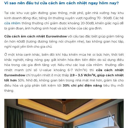
Vì sao nên đầu tư cửa cách âm cách nhiệt ngay hôm nay?
Tại các khu vực gần đường giao thông, mặt phố, gần nhà xưởng hay khu
kinh doanh đông đúc, tiếng ồn thường xuyên vượt ngưỡng 70 - 90dB. Các hệ
cửa nhôm
thông thường chỉ giảm được khoảng 20-30dB, khiến giấc ngủ dễ
bị gián đoạn, ảnh hưởng sinh hoạt và sức khỏe của các gia đình.
Cửa
cách âm cách nhiệt
Eurowindow
với cấu tạo đặc biệt giúp giảm tiếng
ồn hơn 40dB (tương đương tiếng nói chuyện nhẹ), tạo không gian học tập,
nghỉ ngơi yên tĩnh cho gia chủ.
Ở một khía cạnh khác, biến đổi khí hậu khiến mùa hè oi bức hơn, thời tiết
khắc nghiệt, nắng nóng gay gắt khiến hóa đơn tiền điện do sử dụng điều
hòa trong các gia đình tăng vọt. Nếu như các loại cửa nhôm thường dẫn
nhiệt mạnh (chỉ số U-value khoảng 6-7 W/m²K) thì
cửa cách nhiệt
Eurowindow
chỉ truyền nhiệt ở mức thấp
2.9 – 3.5 W/m²K
, giúp cách nhiệt
tốt hơn
50%. Nhờ đó, không gian bên trong nhà mát mẻ hơn, giảm tải cho
điều hòa và góp phần tiết kiệm tới
30% chi phí điện năng
tiêu thụ mỗi
tháng.