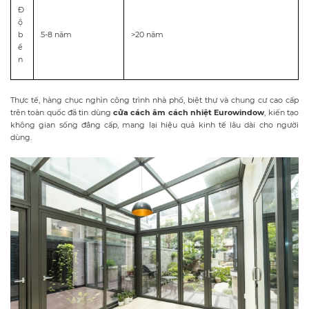
Đ
ộ
b
5-8 năm
>20 năm
ề
n
Thực tế, hàng chục nghìn công trình nhà phố, biệt thự và chung cư cao cấp
trên toàn quốc đã tin dùng
cửa
cách âm cách nhiệt
Eurowindow
, kiến tạo
không gian sống đẳng cấp, mang lại hiệu quả kinh tế lâu dài cho người
dùng.