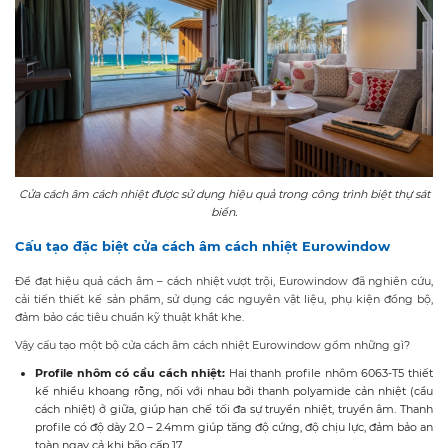
Cửa cách âm cách nhiệt được sử dụng hiệu quả trong công trình biệt thự sát
biển.
Cấu tạo đặc biệt cửa cách âm cách nhiệt Eurowindow
Để đạt hiệu quả cách âm – cách nhiệt vượt trội, Eurowindow đã nghiên cứu,
cải tiến thiết kế sản phẩm, sử dụng các nguyên vật liệu, phụ kiện đồng bộ,
đảm bảo các tiêu chuẩn kỹ thuật khắt khe.
Vậy cấu tạo một bộ cửa cách âm cách nhiệt Eurowindow gồm những gì?
Profile
nhôm
có
cầu cách nhiệt
:
Hai thanh profile nhôm 6063-T5 thiết
kế nhiều khoang rỗng, nối với nhau bởi thanh polyamide cản nhiệt (cầu
cách nhiệt) ở giữa, giúp hạn chế tối đa sự truyền nhiệt, truyền âm. Thanh
profile có độ dày 2.0 – 2.4mm giúp tăng độ cứng, độ chịu lực, đảm bảo an
toàn ngay cả khi bão cấp 17.