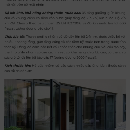
mồ hôi trên bề mặt nhôm.
Độ kín khít, khả năng chống thấm nước cao:
03 tầng gioăng giữa khung
cửa và khung cánh có rãnh cản nước giúp tăng độ kín khí, kín nước. Độ kín
khí đạt Class 3 theo tiêu chuẩn BS EN 1027:2016 và độ kín nước lên tới 600
Pascal, tương đương bão cấp 11.
Chịu lực tốt
:
Thanh profile nhôm có độ dày lên tới 2.4mm, được thiết kế với
nhiều khoang rỗng, gân tăng cứng và các rãnh kỹ thuật bên trong được tính
toán kỹ lưỡng để đảm bảo kết cấu chắc chắn cho khung cửa. Với cấu tạo này,
thanh profile nhôm có cầu cách nhiệt có khả năng chịu lực cao, có thể chịu
sức gió tối đa lên tới bão cấp 17 (tương đương 2000 Pascal).
Kích thước lớn:
Hệ cửa nhôm có cầu cách nhiệt đáp ứng kích thước cánh
cao tối đa đến 3m.