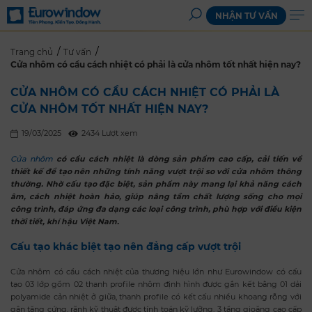
NHẬN TƯ VẤN
Trang chủ
Tư vấn
Cửa nhôm có cầu cách nhiệt có phải là cửa nhôm tốt nhất hiện nay?
CỬA NHÔM CÓ CẦU CÁCH NHIỆT CÓ PHẢI LÀ
CỬA NHÔM TỐT NHẤT HIỆN NAY?
19/03/2025
2434 Lượt xem
Cửa nhôm
có cầu cách nhiệt là dòng sản phẩm cao cấp, cải tiến về
thiết kế để tạo nên những tính năng vượt trội so với cửa nhôm thông
thường. Nhờ cấu tạo đặc biệt, sản phẩm này mang lại khả năng cách
âm, cách nhiệt hoàn hảo, giúp nâng tầm chất lượng sống cho mọi
công trình, đáp ứng đa dạng các loại công trình, phù hợp với điều kiện
thời tiết, khí hậu Việt Nam.
Cấu tạo khác biệt tạo nên đẳng cấp vượt trội
Cửa nhôm có cầu cách nhiệt của thương hiệu lớn như Eurowindow có cấu
tạo 03 lớp gồm 02 thanh profile nhôm định hình được gắn kết bằng 01 dải
polyamide cản nhiệt ở giữa, thanh profile có kết cấu nhiều khoang rỗng với
gân tăng cứng, rãnh kỹ thuật được tính toán kỹ lưỡng, 3 tầng gioăng cao cấp