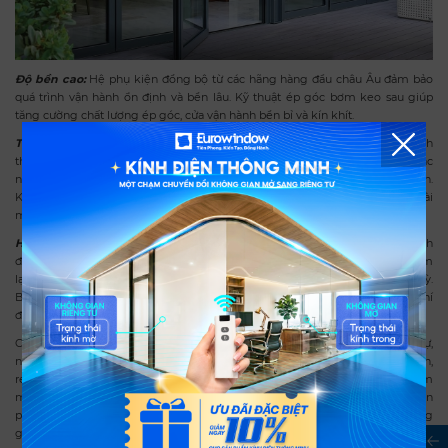
Độ bền cao:
Hệ phụ kiện đồng bộ từ các hãng hàng đầu châu Âu đảm bảo
quá trình vận hành ổn định và bền lâu. Kỹ thuật ép góc bơm keo sau giúp
tăng cường chất lượng ép góc, cửa vận hành bền bỉ và kín khít.
Tính thẩm mỹ:
Màu sắc đa dạng, thời thượng phù hợp với nhiều phong cách
thiết kế và xu hướng kiến trúc xanh. 02 mặt profile có thể sơn 02 màu khác
nhau đáp ứng yêu cầu hài hoà với phong cách nội thất bên trong công trình.
Kết hợp cùng nhiều loại kính trang trí như kính màu, kính hoa văn, kính mài
mờ… nâng cao tính thẩm mỹ.
Hiệu quả kinh tế cao:
Thanh profile nhôm đã được xử lý bề mặt và sơn tĩnh
điện với công nghệ tiên tiến nên có độ bền cao về màu sắc và cấu trúc, đem
lại hiệu quả kinh tế lâu dài cho người sử dụng do không phải sơn sửa định kỳ.
Bên cạnh đó, khả năng cách âm, cản nhiệt tốt giúp tiết kiệm tới 30% chi phí
điện năng tiêu thụ so với cửa nhôm thường.
Cửa Eurowindow đã được lắp đặt tại nhiều công trình cao cấp như: Biệt thự,
nhà phố hiện đại: Tăng sự sang trọng, tối ưu không gian sống. Khách sạn,
resort cao cấp: Đáp ứng tiêu chuẩn khắt khe về cách âm, cách nhiệt, thẩm
mỹ. Chung cư cao cấp: Mang lại trải nghiệm sống yên tĩnh, tiện nghi. Văn
phòng, trung tâm thương mại: Giúp tiết kiệm điện năng, đảm bảo không
gian làm việc thoải mái.