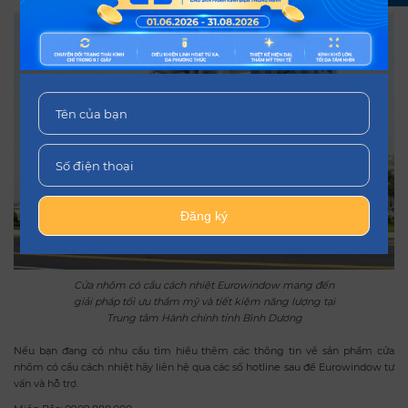
Đăng ký
Cửa nhôm có cầu cách nhiệt Eurowindow mang đến
giải pháp tối ưu thẩm mỹ và tiết kiệm năng lượng tại
Trung tâm Hành chính tỉnh Bình Dương
Nếu bạn đang có nhu cầu tìm hiểu thêm các thông tin về sản phẩm cửa
nhôm có cầu cách nhiệt hãy liên hệ qua các số hotline sau để Eurowindow tư
vấn và hỗ trợ.