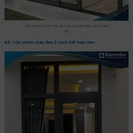
Cửa nhôm kính màu đen lùa hai cánh đơn giản, hiện
đại
6.9 Cửa nhôm màu đen 2 cánh kết hợp rèm