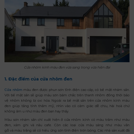
Cửa nhôm kính màu đen vừa sang trọng vừa hiện đại
1. Đặc điểm của cửa nhôm đen
Cửa nhôm
màu đen được phun sơn tĩnh điện cao cấp, có bề mặt nhám sần.
Với bề mặt sần sẽ giúp màu sơn bám chắc trên thanh nhôm đồng thời bảo
vệ nhôm không bị oxi hóa. Ngoài ra bề mặt sần trên cửa nhôm kính màu
đen giúp tăng tính thẩm mỹ, nhìn vào có cảm giác dễ chịu, hài hoà chứ
không âm u như màu đen bạn hay thấy.
Màu sơn nhám sần chỉ xuất hiện ở cửa nhôm kính có màu trầm như màu
đen, xám ghi và nâu cafe. Còn các loại cửa màu sáng như màu vân
gỗ và màu trắng sẽ có hiệu ứng sơn tĩnh điện trơn bóng. Các nhà sản xuất đã