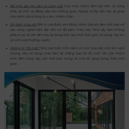
Bề mặt sần tạo nên vẻ vững trãi:
Của màu nhôm đen tạo nên vẻ vững
chãi, cá tính và đẳng cấp cho không gian. Ngoài ra lớp sần này sẽ giúp
cho cánh cửa không bị u ám, nhàm chán.
Độ bám màu tốt:
Bởi vì cửa được sơn bằng nhiều lớp sơn đen kết hợp với
các công nghệ hiện đại nên có độ bám màu cao. Như vậy bạn không
phải lo sợ về vấn đề màu bị bong tróc sau một thời gian sử dụng hay khi
vệ sinh cửa thường xuyên.
Không bị “lỗi mốt”:
Như bạn biết, mỗi năm có một màu sắc mới lên ngôi
nhưng nếu sử dụng màu đen sẽ chẳng bao lời lỗi mốt. Với cửa nhôm
kính đen cũng vậy, căn nhà luôn trong vẻ tinh tế, sang trọng theo thời
gian.