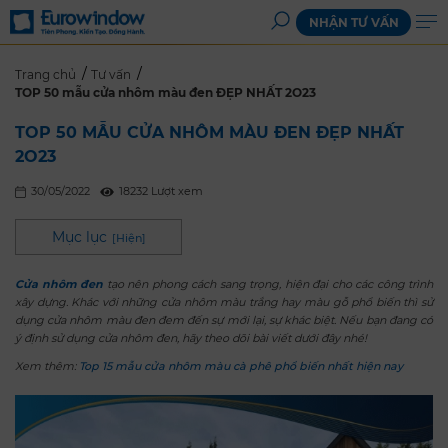
NHẬN TƯ VẤN
Trang chủ
Tư vấn
TOP 50 mẫu cửa nhôm màu đen ĐẸP NHẤT 2O23
TOP 50 MẪU CỬA NHÔM MÀU ĐEN ĐẸP NHẤT
2O23
30/05/2022
18232 Lượt xem
Mục lục
[
Hiện
]
Cửa nhôm đen
tạo nên phong cách sang trọng, hiện đại cho các công trình
xây dựng. Khác với những cửa nhôm màu trắng hay màu gỗ phổ biến thì sử
dụng cửa nhôm màu đen đem đến sự mới lại, sự khác biệt. Nếu bạn đang có
ý định sử dụng cửa nhôm đen, hãy theo dõi bài viết dưới đây nhé!
Xem thêm:
Top 15 mẫu cửa nhôm màu cà phê phổ biến nhất hiện nay