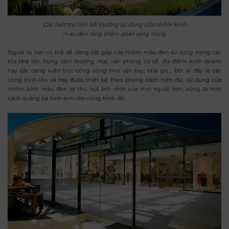
Các biệt thự liền kề thường sử dụng cửa nhôm kính
màu đen tăng thêm phần sang trọng
Ngoài ra, bạn có thể dễ dàng bắt gặp cửa nhôm màu đen sử dụng trong các
tòa nhà lớn, trung tâm thương mại, văn phòng cơ sở, địa điểm kinh doanh
hay các dạng kiến trúc công cộng như sân bay, nhà ga,.... Bởi vì đây là các
công trình lớn và hay được thiết kế theo phong cách hiện đại, sử dụng cửa
nhôm kính màu đen sẽ thu hút ánh nhìn của mọi người hơn, cũng là một
cách quảng bá hình ảnh cho công trình đó.