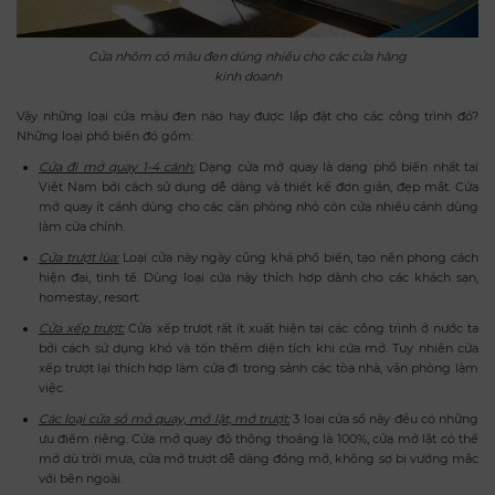
Cửa nhôm có màu đen dùng nhiều cho các cửa hàng
kinh doanh
Vậy những loại cửa màu đen nào hay được lắp đặt cho các công trình đó?
Những loại phổ biến đó gồm:
Cửa đi mở quay 1-4 cánh:
Dạng cửa mở quay là dạng phổ biến nhất tại
Việt Nam bởi cách sử dụng dễ dàng và thiết kế đơn giản, đẹp mắt. Cửa
mở quay ít cánh dùng cho các căn phòng nhỏ còn cửa nhiều cánh dùng
làm cửa chính.
Cửa trượt lùa:
Loại cửa này ngày cũng khá phổ biến, tạo nên phong cách
hiện đại, tinh tế. Dùng loại cửa này thích hợp dành cho các khách sạn,
homestay, resort.
Cửa xếp trượt:
Cửa xếp trượt rất ít xuất hiện tại các công trình ở nước ta
bởi cách sử dụng khó và tốn thêm diện tích khi cửa mở. Tuy nhiên cửa
xếp trượt lại thích hợp làm cửa đi trong sảnh các tòa nhà, văn phòng làm
việc.
Các loại cửa sổ mở quay, mở lật, mở trượt:
3 loại cửa sổ này đều có những
ưu điểm riêng. Cửa mở quay độ thông thoáng là 100%, cửa mở lật có thể
mở dù trời mưa, cửa mở trượt dễ dàng đóng mở, không sợ bị vướng mắc
với bên ngoài.