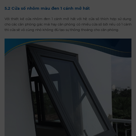
5.2 Cửa sổ nhôm màu đen 1 cánh mở hất
Với thiết kế cửa nhôm đen 1 cánh mở hất với hệ cửa sổ thích hợp sử dụng
cho các căn phòng gác mái hay căn phòng có nhiều cửa sổ bởi nếu có 1 cánh
thì cửa sẽ vô cùng nhỏ không đủ tạo sự thông thoáng cho căn phòng.