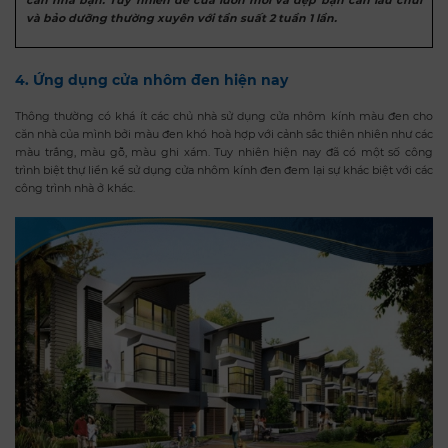
căn nhà bạn. Tuy nhiên để cửa luôn mới và đẹp bạn cần lau chùi
và bảo dưỡng thường xuyên với tần suất 2 tuần 1 lần.
4. Ứng dụng cửa nhôm đen hiện nay
Thông thường có khá ít các chủ nhà sử dụng cửa nhôm kính màu đen cho
căn nhà của mình bởi màu đen khó hoà hợp với cảnh sắc thiên nhiên như các
màu trắng, màu gỗ, màu ghi xám. Tuy nhiên hiện nay đã có một số công
trình biệt thự liền kề sử dụng cửa nhôm kính đen đem lại sự khác biệt với các
công trình nhà ở khác.