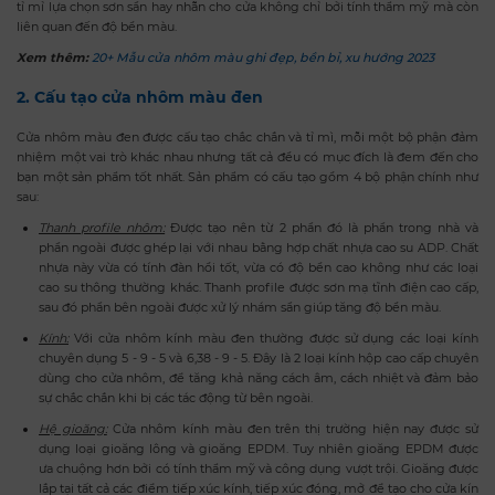
tỉ mỉ lựa chọn sơn sần hay nhẵn cho cửa không chỉ bởi tính thẩm mỹ mà còn
liên quan đến độ bền màu.
Xem thêm:
20+ Mẫu cửa nhôm màu ghi đẹp, bền bỉ, xu hướng 2023
2. Cấu tạo cửa nhôm màu đen
Cửa nhôm màu đen được cấu tạo chắc chắn và tỉ mì, mỗi một bộ phận đảm
nhiệm một vai trò khác nhau nhưng tất cả đều có mục đích là đem đến cho
bạn một sản phẩm tốt nhất. Sản phẩm có cấu tạo gồm 4 bộ phận chính như
sau:
Thanh profile nhôm:
Được tạo nên từ 2 phần đó là phần trong nhà và
phần ngoài được ghép lại với nhau bằng hợp chất nhựa cao su ADP. Chất
nhựa này vừa có tính đàn hồi tốt, vừa có độ bền cao không như các loại
cao su thông thường khác. Thanh profile được sơn mạ tĩnh điện cao cấp,
sau đó phần bên ngoài được xử lý nhám sần giúp tăng độ bền màu.
Kính:
Với cửa nhôm kính màu đen thường được sử dụng các loại kính
chuyên dụng 5 - 9 - 5 và 6,38 - 9 - 5. Đây là 2 loại kính hộp cao cấp chuyên
dùng cho cửa nhôm, để tăng khả năng cách âm, cách nhiệt và đảm bảo
sự chắc chắn khi bị các tác động từ bên ngoài.
Hệ gioăng:
Cửa nhôm kính màu đen trên thị trường hiện nay được sử
dụng loại gioăng lông và gioăng EPDM. Tuy nhiên gioăng EPDM được
ưa chuộng hơn bởi có tính thẩm mỹ và công dụng vượt trội. Gioăng được
lắp tại tất cả các điểm tiếp xúc kính, tiếp xúc đóng, mở để tạo cho cửa kín