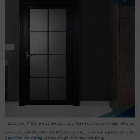
Cửa nhôm kính mờ màu đen dành cho nhà vệ sinh tạo sự kín đáo, riêng tư
Cửa nhôm màu đen được sơn nhám sần, trong khi các loại cửa màu sáng như
cửa nhôm màu trắng
và màu vân gỗ sẽ sẽ được sơn bóng.