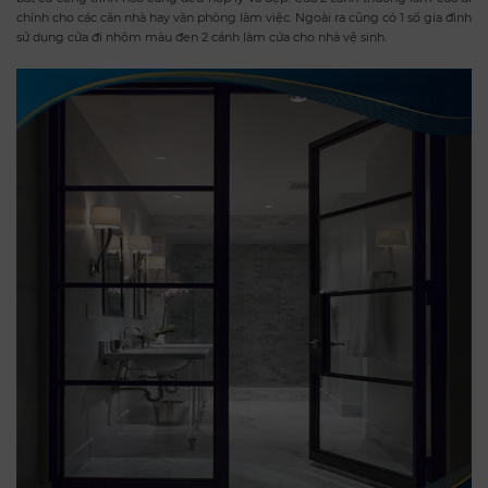
chính cho các căn nhà hay văn phòng làm việc. Ngoài ra cũng có 1 số gia đình
sử dụng cửa đi nhôm màu đen 2 cánh làm cửa cho nhà vệ sinh.