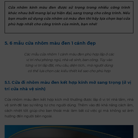
Cửa nhôm kính màu đen được sử trọng trong nhiều công trình
khác nhau bởi mang lại sự hiện đại, sang trọng cho công trình. Nếu
bạn muốn sử dụng cửa nhôm có màu đen thì hãy lựa chọn loại cửa
phù hợp nhất cho công trình của mình, bạn nhé!
5. 6 mẫu cửa nhôm màu đen 1 cánh đẹp
Các mẫu cửa nhôm 1 cánh màu đen phù hợp lắp ở các
vị trí như phòng ngủ, nhà vệ sinh, ban công. Tùy vào
từng vị trí lắp đặt, nhu cầu, diện tích... mà người dùng
có thể lựa chọn các kiểu thiết kế sao cho phù hợp
5.1. Cửa đi nhôm màu đen kết hợp kính mờ sang trọng (ở vị
trí cửa nhà vệ sinh)
Cửa nhôm màu đen kết hợp kích mờ thường được lắp ở vị trí nhà tắm, nhà
vệ sinh để tạo sự riêng tư cho người dùng. Thêm vào đó khả năng cách âm,
cách nhiệt tốt giúp cho bạn thoải mái làm bất cứ việc gì mà không sợ ảnh
hưởng đến người bên ngoài.