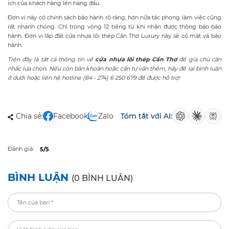
ích của khách hàng lên hàng đầu.
Đơn vị này có chính sách bảo hành rõ ràng, hơn nữa tác phong làm việc cũng
rất nhanh chóng. Chỉ trong vòng 12 tiếng từ khi nhận được thông báo bảo
hành. Đơn vị lắp đặt cửa nhựa lõi thép Cần Thơ Luxury này sẽ có mặt và bảo
hành.
Trên đây là tất cả thông tin về
cửa nhựa lõi thép Cần Thơ
để gia chủ cân
nhắc lựa chọn. Nếu còn băn khoăn hoặc cần tư vấn thêm, hãy để lại bình luận
ở dưới hoặc liên hệ hotline (84 - 274) 6 250 679 để được hỗ trợ!
Chia sẻ:
Facebook
Zalo
Tóm tắt với AI:
Đánh giá:
5/5
BÌNH LUẬN
(0 BÌNH LUẬN)