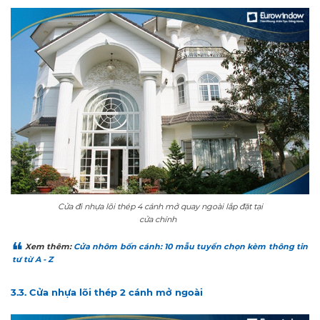
Cửa đi nhựa lõi thép 4 cánh mở quay ngoài lắp đặt tại
cửa chính
Xem thêm:
Cửa nhôm bốn cánh: 10 mẫu tuyển chọn kèm thông tin
từ từ A - Z
3.3. Cửa nhựa lõi thép 2 cánh mở ngoài