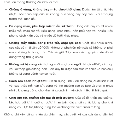
chất liệu thông thường đã sớm lỗi thời.
Chống ố vàng, không bay màu theo thời gian:
Được làm từ chất liệu
nhựa uPVC cao cấp, cửa sẽ không bị ố vàng hay bay màu khi sử dụng
trong thời gian dài.
Đa dạng màu, phù hợp với nhiều sở thích:
Dòng cửa này có rất nhiều
mẫu mã, màu sắc và kiểu dáng khác nhau nên phù hợp với nhiều kiểu
phong cách kiến trúc và nhiều độ tuổi khác nhau.
Chống trầy xước, bong tróc tốt, chịu lực cao:
Chất liệu nhựa uPVC
cao cấp có mài vân gỗ 100% không bị pha trộn nên cửa sẽ không bị phai
màu, không bị bong tróc. Cửa sẽ giữ được màu sắc nguyên bản dù sử
dụng trong thời gian dài.
Không sợ bị cong vênh, hay mối mọt, co ngót:
Nhựa uPVC, kết hợp
với lõi thép gia cường nên luôn duy trì được cấu trúc và thiết kế ban đầu,
không bị cong vênh hay co ngót.
Cách âm cách nhiệt tốt:
Cửa sử dụng linh kiện đồng bộ, được sản xuất
với các khớp nối hàn kín, cùng với hệ gioăng cao su kép và profile nhựa
nhiều khoang trống cho khả năng cách âm và cách nhiệt rất hiệu quả.
Chịu lực tốt, chống tác hại từ môi trường:
Cửa có lõi thép gia cường,
kết hợp với kính cường lực/kính an toàn đạt chuẩn chất lượng cho khả
năng chịu lực tốt, khổng rung lắc và chống tác hại từ môi trường.
Không chỉ vậy, bằng nhiều ưu điểm này, các thiết kế của cửa đang dần trở