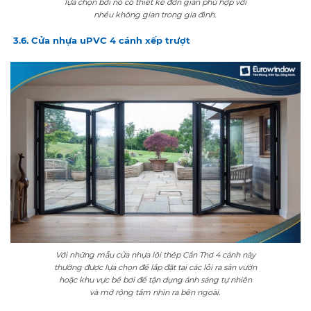
lựa chọn bởi nó có thiết kế đơn giản phù hợp với
nhều không gian trong gia đình.
3.6. Cửa nhựa uPVC 4 cánh xếp trượt
Với những mẫu cửa nhựa lõi thép Cần Thơ 4 cánh này
thường được lựa chọn để lắp đặt tại các lỗi ra sân vườn
hoặc khu vực bể bơi để tận dụng ánh sáng tự nhiên
và mở rộng tầm nhìn ra bên ngoài.