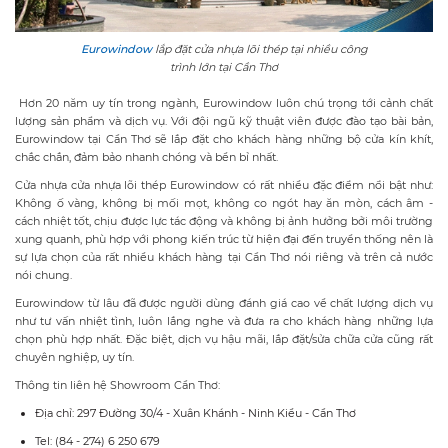
Eurowindow
lắp đặt cửa nhựa lõi thép tại nhiều công
trình lớn tại Cần Thơ
Hơn 20 năm uy tín trong ngành, Eurowindow luôn chú trọng tới cảnh chất
lượng sản phẩm và dịch vụ. Với đội ngũ kỹ thuật viên được đào tạo bài bản,
Eurowindow tại Cần Thơ sẽ lắp đặt cho khách hàng những bộ cửa kín khít,
chắc chắn, đảm bảo nhanh chóng và bền bỉ nhất.
Cửa nhựa cửa nhựa lõi thép Eurowindow có rất nhiều đặc điểm nổi bật như:
Không ố vàng, không bị mối mọt, không co ngót hay ăn mòn, cách âm -
cách nhiệt tốt, chịu được lực tác động và không bị ảnh hưởng bởi môi trường
xung quanh, phù hợp với phong kiến trúc từ hiện đại đến truyền thống nên là
sự lựa chọn của rất nhiều khách hàng tại Cần Thơ nói riêng và trên cả nước
nói chung.
Eurowindow từ lâu đã được người dùng đánh giá cao về chất lượng dịch vụ
như tư vấn nhiệt tình, luôn lắng nghe và đưa ra cho khách hàng những lựa
chọn phù hợp nhất. Đặc biệt, dịch vụ hậu mãi, lắp đặt/sửa chữa cửa cũng rất
chuyên nghiệp, uy tín.
Thông tin liên hệ Showroom Cần Thơ:
Địa chỉ: 297 Đường 30/4 - Xuân Khánh - Ninh Kiều - Cần Thơ
Tel: (84 - 274) 6 250 679