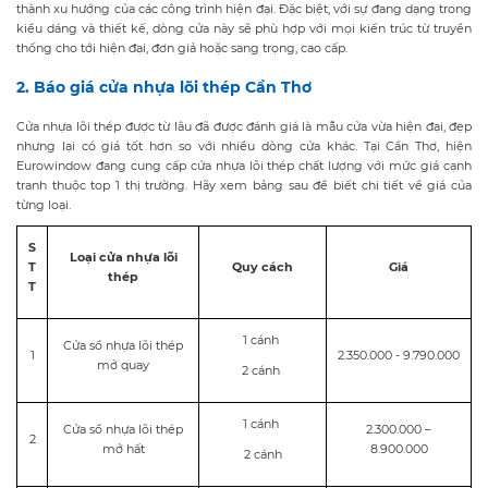
thành xu hướng của các công trình hiện đại. Đặc biệt, với sự đang dạng trong
kiểu dáng và thiết kế, dòng cửa này sẽ phù hợp với mọi kiến trúc từ truyền
thống cho tới hiện đại, đơn giả hoặc sang trọng, cao cấp.
2. Báo giá cửa nhựa lõi thép Cần Thơ
Cửa nhựa lõi thép được từ lâu đã được đánh giá là mẫu cửa vừa hiện đại, đẹp
nhưng lại có giá tốt hơn so với nhiều dòng cửa khác. Tại Cần Thơ, hiện
Eurowindow đang cung cấp cửa nhựa lõi thép chất lượng với mức giá cạnh
tranh thuộc top 1 thị trường. Hãy xem bảng sau để biết chi tiết về giá của
từng loại.
S
Loại cửa nhựa lõi
T
Quy cách
Giá
thép
T
1 cánh
Cửa sổ nhựa lõi thép
1
2.350.000 - 9.790.000
mở quay
2 cánh
1 cánh
Cửa sổ nhựa lõi thép
2.300.000 –
2
mở hất
8.900.000
2 cánh