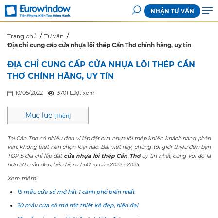
NHẬN TƯ VẤN
Trang chủ
Tư vấn
Địa chỉ cung cấp cửa nhựa lõi thép Cần Thơ chính hãng, uy tín
ĐỊA CHỈ CUNG CẤP CỬA NHỰA LÕI THÉP CẦN
THƠ CHÍNH HÃNG, UY TÍN
10/05/2022
3701 Lượt xem
Mục lục
[
Hiện
]
Tại Cần Thơ có nhiều đơn vị lắp đặt cửa nhựa lõi thép khiến khách hàng phân
vân, không biết nên chọn loại nào. Bài viết này, chúng tôi giới thiệu đến bạn
TOP 5 địa chỉ lắp đặt
cửa nhựa lõi thép Cần Thơ
uy tín nhất, cùng với đó là
hơn 20 mẫu đẹp, bền bỉ, xu hướng của 2022 - 2025.
Xem thêm:
15 mẫu cửa sổ mở hất 1 cánh phổ biến nhất
20 mẫu cửa sổ mở hất thiết kế đẹp, hiện đại