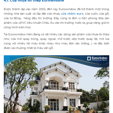
4.1. Cửa nhựa lõi thép Eurowindow
Được thành lập vào năm 2002, đến nay Eurowindow đã trở thành một trong
những nhà sản xuất và lắp đặt cửa nhựa,
cửa nhôm euro
, cửa cuốn, cửa gỗ,
cửa tự động... hàng đầu thị trường. Đây cũng là đơn vị tiên phong đưa sản
phẩm cửa uPVC tiêu chuẩn Châu Âu vào thị trường nước ta, giúp nâng giá trị
công trình kiến trúc.
Tại Eurowindow hiện đang có rất nhiều các dòng sản phẩm cửa nhựa lõi thép
như: cửa mở quay trong, quay ngoài, mở trượt, xếp trượt, quay lật, mở lùa
cùng với nhiều hệ màu khác nhau như màu đơn sắc (trắng,...) và đặc biệt
được ưa chuộng nhất là màu vân gỗ.