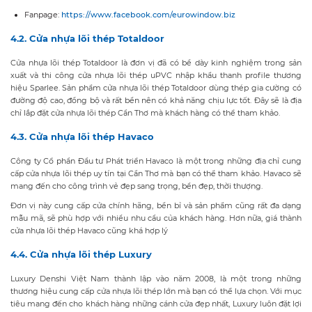
Fanpage:
https://www.facebook.com/eurowindow.biz
4.2. Cửa nhựa lõi thép Totaldoor
Cửa nhựa lõi thép Totaldoor là đơn vị đã có bề dày kinh nghiệm trong sản
xuất và thi công cửa nhựa lõi thép uPVC nhập khẩu thanh profile thương
hiệu Sparlee. Sản phẩm cửa nhựa lõi thép Totaldoor dùng thép gia cường có
đường độ cao, đồng bộ và rất bền nên có khả năng chịu lực tốt. Đây sẽ là địa
chỉ lắp đặt cửa nhựa lõi thép Cần Thơ mà khách hàng có thể tham khảo.
4.3. Cửa nhựa lõi thép Havaco
Công ty Cổ phần Đầu tư Phát triển Havaco là một trong những địa chỉ cung
cấp cửa nhựa lõi thép uy tín tại Cần Thơ mà bạn có thể tham khảo. Havaco sẽ
mang đến cho công trình vẻ đẹp sang trọng, bền đẹp, thời thượng.
Đơn vị này cung cấp cửa chính hãng, bền bỉ và sản phẩm cũng rất đa dạng
mẫu mã, sẽ phù hợp với nhiều nhu cầu của khách hàng. Hơn nữa, giá thành
cửa nhựa lõi thép Havaco cũng khá hợp lý
4.4. Cửa nhựa lõi thép Luxury
Luxury Denshi Việt Nam thành lập vào năm 2008, là một trong những
thương hiệu cung cấp cửa nhựa lõi thép lớn mà bạn có thể lựa chọn. Với mục
tiêu mang đến cho khách hàng những cánh cửa đẹp nhất, Luxury luôn đặt lợi