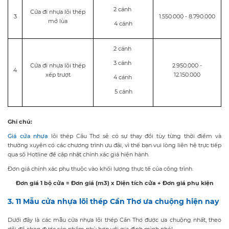
2 cánh
Cửa đi nhựa lõi thép
3
1.550.000 - 8.790.000
mở lùa
4 cánh
2 cánh
3 cánh
Cửa đi nhựa lõi thép
2.950.000 -
4
xếp trượt
12.150.000
4 cánh
5 cánh
Ghi chú:
Giá cửa nhựa
lõi thép Cầu Thơ sẽ có sự thay đổi tùy từng thời điểm và
thường xuyên có các chương trình ưu đãi, vì thế bạn vui lòng liên hệ trực tiếp
qua số Hotline để cập nhật chính xác giá hiện hành.
Đơn giá chính xác phụ thuộc vào khối lượng thực tế của công trình.
Đơn giá 1 bộ cửa = Đơn giá (m3) x Diện tích cửa + Đơn giá phụ kiện
3. 11 Mẫu cửa nhựa lõi thép Cần Thơ ưa chuộng hiện nay
Dưới đây là các mẫu cửa nhựa lõi thép Cần Thơ được ưa chuộng nhất, theo