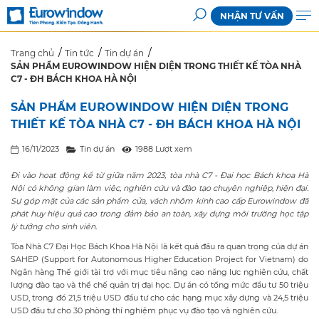
NHẬN TƯ VẤN
Trang chủ
Tin tức
Tin dự án
SẢN PHẨM EUROWINDOW HIỆN DIỆN TRONG THIẾT KẾ TÒA NHÀ
C7 - ĐH BÁCH KHOA HÀ NỘI
SẢN PHẨM EUROWINDOW HIỆN DIỆN TRONG
THIẾT KẾ TÒA NHÀ C7 - ĐH BÁCH KHOA HÀ NỘI
16/11/2023
Tin dự án
1988 Lượt xem
Đi vào hoạt động kể từ giữa năm 2023, tòa nhà C7 - Đại học Bách khoa Hà
Nội có không gian làm việc, nghiên cứu và đào tạo chuyên nghiệp, hiện đại.
Sự góp mặt của các sản phẩm cửa, vách nhôm kính cao cấp Eurowindow đã
phát huy hiệu quả cao trong đảm bảo an toàn, xây dựng môi trường học tập
lý tưởng cho sinh viên.
Tòa Nhà C7 Đại Học Bách Khoa Hà Nội là kết quả đầu ra quan trọng của dự án
SAHEP (Support for Autonomous Higher Education Project for Vietnam) do
Ngân hàng Thế giới tài trợ với mục tiêu nâng cao năng lực nghiên cứu, chất
lượng đào tạo và thể chế quản trị đại học. Dự án có tổng mức đầu tư 50 triệu
USD, trong đó 21,5 triệu USD đầu tư cho các hạng mục xây dựng và 24,5 triệu
USD đầu tư cho 30 phòng thí nghiệm phục vụ đào tạo và nghiên cứu.