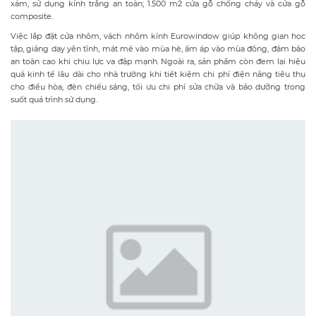
xám, sử dụng kính trắng an toàn; 1.500 m2 cửa gỗ chống cháy và cửa gỗ
composite.
Việc lắp đặt cửa nhôm, vách nhôm kính Eurowindow giúp không gian học
tập, giảng dạy yên tĩnh, mát mẻ vào mùa hè, ấm áp vào mùa đông, đảm bảo
an toàn cao khi chịu lực va đập mạnh. Ngoài ra, sản phẩm còn đem lại hiệu
quả kinh tế lâu dài cho nhà trường khi tiết kiệm chi phí điện năng tiêu thụ
cho điều hòa, đèn chiếu sáng, tối ưu chi phí sửa chữa và bảo dưỡng trong
suốt quá trình sử dụng.