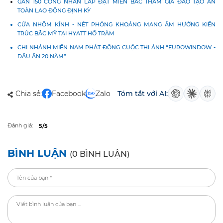
GẦN 150 CÔNG NHÂN LẮP ĐẶT MIỀN BẮC THAM GIA ĐÀO TẠO AN
TOÀN LAO ĐỘNG ĐỊNH KỲ
CỬA NHÔM KÍNH - NÉT PHÓNG KHOÁNG MANG ÂM HƯỞNG KIẾN
TRÚC BẮC MỸ TẠI HYATT HỒ TRÀM
CHI NHÁNH MIỀN NAM PHÁT ĐỘNG CUỘC THI ẢNH “EUROWINDOW -
DẤU ẤN 20 NĂM”
Chia sẻ:
Facebook
Zalo
Tóm tắt với AI:
Đánh giá:
5/5
BÌNH LUẬN
(0 BÌNH LUẬN)