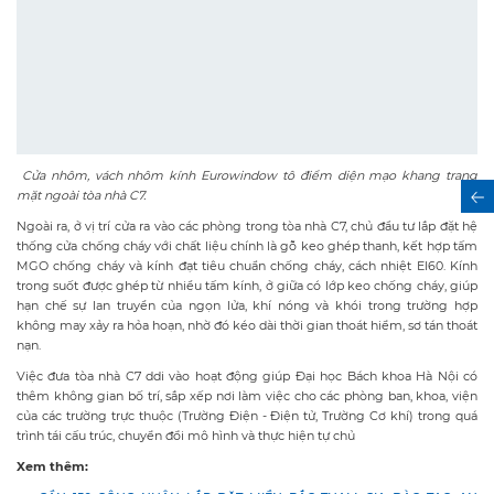
Cửa nhôm, vách nhôm kính Eurowindow tô điểm diện mạo khang trang
mặt ngoài tòa nhà C7.
Ngoài ra, ở vị trí cửa ra vào các phòng trong tòa nhà C7, chủ đầu tư lắp đặt hệ
thống cửa chống cháy với chất liệu chính là gỗ keo ghép thanh, kết hợp tấm
MGO chống cháy và kính đạt tiêu chuẩn chống cháy, cách nhiệt EI60. Kính
trong suốt được ghép từ nhiều tấm kính, ở giữa có lớp keo chống cháy, giúp
hạn chế sự lan truyền của ngọn lửa, khí nóng và khói trong trường hợp
không may xảy ra hỏa hoạn, nhờ đó kéo dài thời gian thoát hiểm, sơ tán thoát
nạn.
Việc đưa tòa nhà C7 ddi vào hoạt động giúp Đại học Bách khoa Hà Nội có
thêm không gian bố trí, sắp xếp nơi làm việc cho các phòng ban, khoa, viện
của các trường trực thuộc (Trường Điện - Điện tử, Trường Cơ khí) trong quá
trình tái cấu trúc, chuyển đổi mô hình và thực hiện tự chủ
Xem thêm: