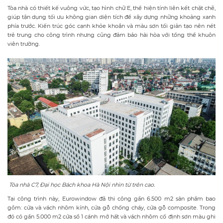
Tòa nhà có thiết kế vuông vức, tạo hình chữ E, thể hiện tính liên kết chặt chẽ,
giúp tận dụng tối ưu không gian diện tích để xây dựng những khoảng xanh
phía trước. Kiến trúc góc cạnh khỏe khoắn và màu sơn tối giản tạo nên nét
trẻ trung cho công trình nhưng cũng đảm bảo hài hòa với tổng thể khuôn
viên trường.
Tòa nhà C7, Đại học Bách khoa Hà Nội nhìn từ trên cao.
Tại công trình này, Eurowindow đã thi công gần 6.500 m2 sản phẩm bao
gồm: cửa và vách nhôm kính, cửa gỗ chống cháy, cửa gỗ composite. Trong
đó có gần 5.000 m2 cửa sổ 1 cánh mở hất và vách nhôm cố định sơn màu ghi