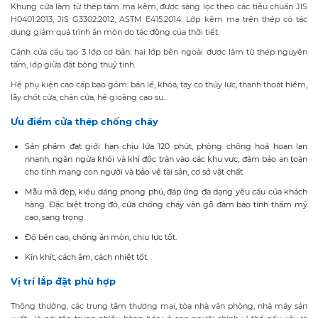
Khung cửa làm từ thép tấm mạ kẽm, được sàng lọc theo các tiêu chuẩn JIS
H0401:2013, JIS G3302:2012, ASTM E415:2014. Lớp kẽm mạ trên thép có tác
dụng giảm quá trình ăn mòn do tác động của thời tiết.
Cánh cửa cấu tạo 3 lớp cơ bản: hai lớp bên ngoài được làm từ thép nguyên
tấm, lớp giữa đặt bông thuỷ tinh.
Hệ phụ kiện cao cấp bao gồm: bản lề, khóa, tay co thủy lực, thanh thoát hiểm,
lẫy chốt cửa, chặn cửa, hệ gioăng cao su...
Ưu điểm cửa thép chống cháy
Sản phẩm đạt giới hạn chịu lửa 120 phút, phòng chống hoả hoạn lan
nhanh, ngăn ngừa khói và khí độc tràn vào các khu vực, đảm bảo an toàn
cho tính mạng con người và bảo vệ tài sản, cơ sở vật chất.
Mẫu mã đẹp, kiểu dáng phong phú, đáp ứng đa dạng yêu cầu của khách
hàng. Đặc biệt trong đó, cửa chống cháy vân gỗ đảm bảo tính thẩm mỹ
cao, sang trọng.
Độ bền cao, chống ăn mòn, chịu lực tốt.
Kín khít, cách âm, cách nhiệt tốt.
Vị trí lắp đặt phù hợp
Thông thường, các trung tâm thương mại, tòa nhà văn phòng, nhà máy sản