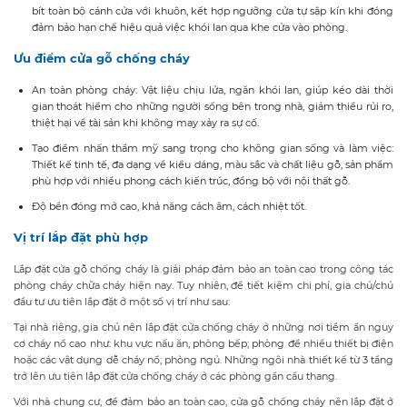
bít toàn bộ cánh cửa với khuôn, kết hợp ngưỡng cửa tự sập kín khi đóng
đảm bảo hạn chế hiệu quả việc khói lan qua khe cửa vào phòng.
Ưu điểm cửa gỗ chống cháy
An toàn phòng cháy: Vật liệu chịu lửa, ngăn khói lan, giúp kéo dài thời
gian thoát hiểm cho những người sống bên trong nhà, giảm thiểu rủi ro,
thiệt hại về tài sản khi không may xảy ra sự cố.
Tạo điểm nhấn thẩm mỹ sang trọng cho không gian sống và làm việc:
Thiết kế tinh tế, đa dạng về kiểu dáng, màu sắc và chất liệu gỗ, sản phẩm
phù hợp với nhiều phong cách kiến trúc, đồng bộ với nội thất gỗ.
Độ bền đóng mở cao, khả năng cách âm, cách nhiệt tốt.
Vị trí lắp đặt phù hợp
Lắp đặt cửa gỗ chống cháy là giải pháp đảm bảo an toàn cao trong công tác
phòng cháy chữa cháy hiện nay. Tuy nhiên, để tiết kiệm chi phí, gia chủ/chủ
đầu tư ưu tiên lắp đặt ở một số vị trí như sau:
Tại nhà riêng, gia chủ nên lắp đặt cửa chống cháy ở những nơi tiềm ẩn nguy
cơ cháy nổ cao như: khu vực nấu ăn, phòng bếp; phòng để nhiều thiết bị điện
hoặc các vật dụng dễ cháy nổ; phòng ngủ. Những ngôi nhà thiết kế từ 3 tầng
trở lên ưu tiên lắp đặt cửa chống cháy ở các phòng gần cầu thang.
Với nhà chung cư, để đảm bảo an toàn cao, cửa gỗ chống cháy nên lắp đặt ở