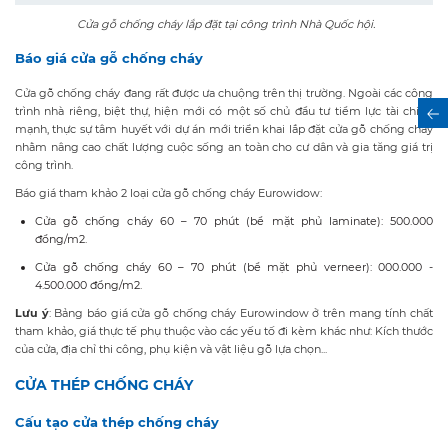
Cửa gỗ chống cháy lắp đặt
tại c
ông trình Nhà Quốc hội.
Báo giá cửa gỗ chống cháy
Cửa gỗ chống cháy đang rất được ưa chuộng trên thị trường. Ngoài các công
trình nhà riêng, biệt thự, hiện mới có một số chủ đầu tư tiềm lực tài chính
mạnh, thực sự tâm huyết với dự án mới triển khai lắp đặt cửa gỗ chống cháy
nhằm nâng cao chất lượng cuộc sống an toàn cho cư dân và gia tăng giá trị
công trình.
Báo giá tham khảo 2 loại cửa gỗ chống cháy Eurowidow:
Cửa gỗ chống cháy 60 – 70 phút (bề mặt phủ laminate): 500.000
đồng/m2.
Cửa gỗ chống cháy 60 – 70 phút (bề mặt phủ verneer): 000.000 -
4.500.000 đồng/m2.
Lưu ý
: Bảng báo giá cửa gỗ chống cháy Eurowindow ở trên mang tính chất
tham khảo, giá thực tế phụ thuộc vào các yếu tố đi kèm khác như: Kích thước
của cửa, địa chỉ thi công, phụ kiện và vật liệu gỗ lựa chọn...
CỬA THÉP CHỐNG CHÁY
Cấu tạo cửa thép chống cháy