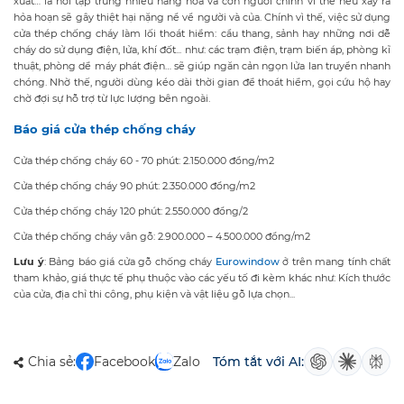
xuất… là nơi tập trung nhiều hàng hóa và con người chính vì thế nếu xảy ra
hỏa hoạn sẽ gây thiệt hại nặng nề về người và của. Chính vì thế, việc sử dụng
cửa thép chống cháy làm lối thoát hiểm: cầu thang, sảnh hay những nơi dễ
cháy do sử dụng điện, lửa, khí đốt... như: các trạm điện, trạm biến áp, phòng kĩ
thuật, phòng dể máy phát điện… sẽ giúp ngăn cản ngọn lửa lan truyền nhanh
chóng. Nhờ thế, người dùng kéo dài thời gian để thoát hiểm, gọi cứu hộ hay
chờ đợi sự hỗ trợ từ lực lượng bên ngoài.
Báo giá cửa thép chống cháy
Cửa thép chống cháy 60 - 70 phút: 2.150.000 đồng/m2
Cửa thép chống cháy 90 phút: 2.350.000 đồng/m2
Cửa thép chống cháy 120 phút: 2.550.000 đồng/2
Cửa thép chống cháy vân gỗ: 2.900.000 – 4.500.000 đồng/m2
Lưu ý
: Bảng báo giá cửa gỗ chống cháy
Eurowindow
ở trên mang tính chất
tham khảo, giá thực tế phụ thuộc vào các yếu tố đi kèm khác như: Kích thước
của cửa, địa chỉ thi công, phụ kiện và vật liệu gỗ lựa chọn...
Chia sẻ:
Facebook
Zalo
Tóm tắt với AI: