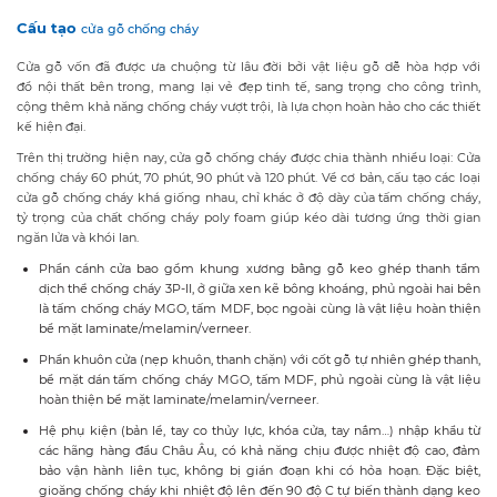
Cấu tạo
cửa gỗ chống cháy
Cửa gỗ vốn đã được ưa chuộng từ lâu đời bởi vật liệu gỗ dễ hòa hợp với
đồ nội thất bên trong, mang lại vẻ đẹp tinh tế, sang trọng cho công trình,
cộng thêm khả năng chống cháy vượt trội, là lựa chọn hoàn hảo cho các thiết
kế hiện đại.
Trên thị trường hiện nay, cửa gỗ chống cháy được chia thành nhiều loại: Cửa
chống cháy 60 phút, 70 phút, 90 phút và 120 phút. Về cơ bản, cấu tạo các loại
cửa gỗ chống cháy khá giống nhau, chỉ khác ở độ dày của tấm chống cháy,
tỷ trọng của chất chống cháy poly foam giúp kéo dài tương ứng thời gian
ngăn lửa và khói lan.
Phần cánh cửa bao gồm khung xương bằng gỗ keo ghép thanh tẩm
dịch thể chống cháy 3P-II, ở giữa xen kẽ bông khoáng, phủ ngoài hai bên
là tấm chống cháy MGO, tấm MDF, bọc ngoài cùng là vật liệu hoàn thiện
bề mặt laminate/melamin/verneer.
Phần khuôn cửa (nẹp khuôn, thanh chặn) với cốt gỗ tự nhiên ghép thanh,
bề mặt dán tấm chống cháy MGO, tấm MDF, phủ ngoài cùng là vật liệu
hoàn thiện bề mặt laminate/melamin/verneer.
Hệ phụ kiện (bản lề, tay co thủy lực, khóa cửa, tay nắm…) nhập khẩu từ
các hãng hàng đầu Châu Âu, có khả năng chịu được nhiệt độ cao, đảm
bảo vận hành liên tục, không bị gián đoạn khi có hỏa hoạn. Đặc biệt,
gioăng chống cháy khi nhiệt độ lên đến 90 độ C tự biến thành dạng keo