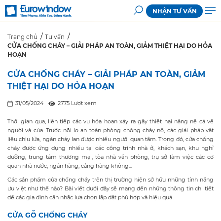
NHẬN TƯ VẤN
Trang chủ
Tư vấn
CỬA CHỐNG CHÁY – GIẢI PHÁP AN TOÀN, GIẢM THIỆT HẠI DO HỎA
HOẠN
CỬA CHỐNG CHÁY – GIẢI PHÁP AN TOÀN, GIẢM
THIỆT HẠI DO HỎA HOẠN
31/05/2024
2775 Lượt xem
Thời gian qua, liên tiếp các vụ hỏa hoạn xảy ra gây thiệt hại nặng nề cả về
người và của. Trước nỗi lo an toàn phòng chống cháy nổ, các giải pháp vật
liệu chịu lửa, ngăn cháy lan được nhiều người quan tâm. Trong đó, cửa chống
cháy được ứng dụng nhiều tại các công trình nhà ở, khách sạn, khu nghỉ
dưỡng, trung tâm thương mại, tòa nhà văn phòng, trụ sở làm việc các cơ
quan nhà nước, ngân hàng, cảng hàng không...
Các sản phẩm cửa chống cháy trên thị trường hiện sở hữu những tính năng
ưu việt như thế nào? Bài viết dưới đây sẽ mang đến những thông tin chi tiết
để các gia đình cân nhắc lựa chọn lắp đặt phù hợp và hiệu quả.
CỬA GỖ CHỐNG CHÁY