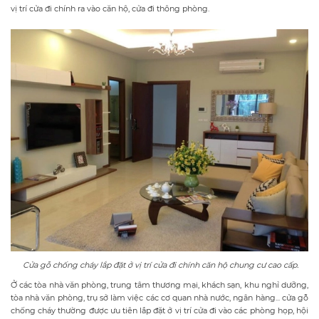
vị trí cửa đi chính ra vào căn hộ, cửa đi thông phòng.
C
ửa gỗ chống cháy
lắp đặt ở vị trí cửa đi chính căn hộ c
hung cư cao cấp.
Ở các tòa nhà văn phòng, trung tâm thương mại, khách sạn, khu nghỉ dưỡng,
tòa nhà văn phòng, trụ sở làm việc các cơ quan nhà nước, ngân hàng... cửa gỗ
chống cháy thường được ưu tiên lắp đặt ở vị trí cửa đi vào các phòng họp, hội