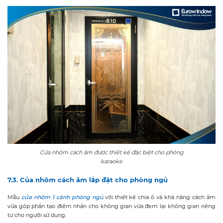
Cửa nhôm cách âm được thiết kế đặc biệt cho phòng
karaoke
7.3. Của nhôm cách âm lắp đặt cho phòng ngủ
Mẫu
cửa nhôm 1 cánh phòng ngủ
với thiết kế chia ô và khả năng cách âm
vừa góp phần tạo điểm nhấn cho không gian vừa đem lại không gian riêng
tư cho người sử dụng.