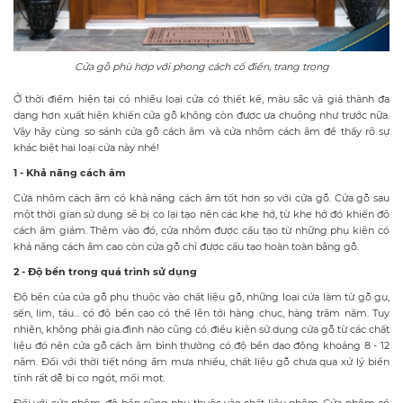
Cửa gỗ phù hợp với phong cách cổ điển, trang trọng
Ở thời điểm hiện tại có nhiều loại cửa có thiết kế, màu sắc và giá thành đa
dạng hơn xuất hiện khiến cửa gỗ không còn được ưa chuộng như trước nữa.
Vậy hãy cùng so sánh cửa gỗ cách âm và cửa nhôm cách âm để thấy rõ sự
khác biệt hai loại cửa này nhé!
1 - Khả năng cách âm
Cửa nhôm cách âm có khả năng cách âm tốt hơn so với cửa gỗ. Cửa gỗ sau
một thời gian sử dụng sẽ bị co lại tạo nên các khe hở, từ khe hở đó khiến độ
cách âm giảm. Thêm vào đó, cửa nhôm được cấu tạo từ những phụ kiện có
khả năng cách âm cao còn cửa gỗ chỉ được cấu tạo hoàn toàn bằng gỗ.
2 - Độ bền trong quá trình sử dụng
Độ bền của cửa gỗ phụ thuộc vào chất liệu gỗ, những loại cửa làm từ gỗ gụ,
sến, lim, táu... có độ bền cao có thể lên tới hàng chục, hàng trăm năm. Tuy
nhiên, không phải gia đình nào cũng có điều kiện sử dụng cửa gỗ từ các chất
liệu đó nên cửa gỗ cách âm bình thường có độ bền dao động khoảng 8 - 12
năm. Đối với thời tiết nóng ẩm mưa nhiều, chất liệu gỗ chưa qua xử lý biến
tính rất dễ bị co ngót, mối mọt.