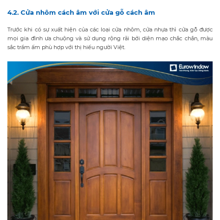
4.2. Cửa nhôm cách âm với cửa gỗ cách âm
Trước khi có sự xuất hiện của các loại cửa nhôm, cửa nhựa thì cửa gỗ được
mọi gia đình ưa chuộng và sử dụng rộng rãi bởi diện mạo chắc chắn, màu
sắc trầm ấm phù hợp với thị hiếu người Việt.