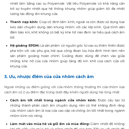
nhiệt làm bằng cao su Polyamide. Vật liệu Polyamide có khả năng cản
trở sự truyền nhiệt qua hệ thống khung nhôm giúp giảm tối đa nhiệt
lượng tác động lên khung cửa.
Thanh nẹp kính:
Giúp cố định tấm kính, ngoài ra còn được sử dụng loại
keo dán chuyên dụng dán khung nhôm với các lớp kính. Quá trình dán
đảm bảo kín, khít không có bất kỳ khe hở nào đem lại hiệu quả cách âm
tốt.
Hệ gioăng EPDM:
Là sản phẩm có nguồn gốc từ cao su thiên thiên được
pha trộn với các phụ gia, trải qua công đoạn lưu hóa định hình làm nên
sản phẩm gioăng hoàn chỉnh. Gioăng được dùng để chèn vào giữa
những khe hở của cửa nhôm giúp tăng độ kín khít của cách cửa với
khung cửa.
3. Ưu, nhược điểm của cửa nhôm cách âm
Ngoài những ưu điểm giống với cửa nhôm thông thường thì cửa nhôm loại
cách âm có 2 ưu điểm đặc trưng dưới đây khiến người dùng hài lòng nhất:
Cách âm tốt nhất trong ngành cửa nhôm kính:
Được cấu tạo từ
những thành phần cách âm chuyên dụng nên có thể khẳng định rằng
cửa nhôm cách âm là loại cửa cao cấp và chống ồn tốt nhất trong ngành
nhôm kính nói riêng.
Làm mát vào mùa hè và giữ ấm và mùa đông:
Giảm nhiệt độ không