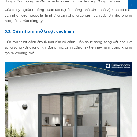
dụng cửa quay ngoài để tối ưu hoá diện tích và dễ dàng đóng mở cửa.
Cửa quay ngoài thường được lắp đặt ở những nhà tắm, nhà vệ sinh có diện
tích nhỏ hoặc ngược lại là những căn phòng có diện tích cực lớn như phòng
Đăng ký
họp, cửa ra vào công ty... .
5.3. Cửa nhôm mở trượt cách âm
Cửa mở trượt cách âm là loại cửa có cánh luôn so le song song với nhau và
song song với khung, khi đóng mở, cánh cửa chạy trên ray nằm trong khung
tạo ra khoảng mở.