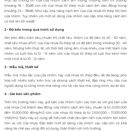
Mức độ chống ồn của cửa nhôm cách âm thông thường trên thị trường
khoảng 18 – 30dB còn với cửa nhựa lõi thép mức cách âm dao động trong
khoảng 24 – 38dB. Như vậy, khả năng cách âm của cửa nhựa lõi thép tốt hơn
cửa nhôm. Tuy nhiên với một số dòng cửa nhôm cao cấp, khả năng cách âm
có thể lên tới 44dB
2 - Độ bền trong quá trình sử dụng
Xét trên điều kiện tiêu chuẩn thì chất liệu nhôm có độ bền từ 40 - 50 năm,
chất liệu nhựa uPVC của cửa nhựa lõi thép sẽ có độ bền trong khoảng 30 - 40
năm. Nhưng trên thực tế, với thời tiết nóng ẩm, mưa nhiều của Việt Nam cửa
nhôm có tuổi thọ từ 12 - 15 năm còn cửa nhựa lõi thép có tuổi thọ kém hơn
một chút là từ 10 - 12 năm.
3 - Mẫu mã, thiết kế
Mẫu mã, màu sắc của cửa nhôm hay cửa nhựa lõi thép đều rất đa dạng, phù
hợp với nhiều kiểu kiến trúc và phong cách thiết kế, đáp ứng nhu cầu của
người dùng từ công trình nhà riêng cho tới các tòa nhà, công trình, dự án lớn.
4 - Giá bán sản phẩm
Trên thị trường hiện nay, giá bán cửa nhôm luôn cao hơn so với giá bán cửa
cửa nhựa. Giá thành dao động cửa nhôm cách âm tiêu chuẩn là từ 2.000.000
đến 10.500.000 đồng/m2 còn cửa nhựa lõi thép là từ 2.500.000 – 11.500.000
VNĐ/m2. Điều này vô cùng dễ hiểu bởi chất liệu làm nên cửa nhôm tốn kém
hơn so với cửa nhựa. Đặc biệt một số dòng cửa nhôm cao cấp còn có khả
năng tái chế sau vòng đời sử dụng, thân thiện với môi trường.