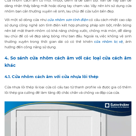
Cửa nhôm cách âm có một nhược điểm là dễ bám bụi. Vấn đề này bạn dễ
dàng nhận thấy bằng mắt hoặc dùng tay chạm vào. Vậy nên khi sử dụng cửa
nhôm bạn cần thường xuyên vệ sinh, lau chùi để cửa luôn bền đẹp.
Với một số dòng cửa như
cửa nhôm sơn tĩnh điện
có cầu cách nhiệt cao cấp
sử dụng công nghệ sơn tĩnh điện kết hợp phương pháp sơn bột, nhẵn bóng
nên bề mặt thanh nhôm có khả năng chống xước, chống mài mòn, dễ dàng
lau chùi để có vẻ đẹp sáng bóng như ban đầu. Ngoài ra, việc không vệ sinh
thường xuyên trong thời gian dài có có thể khiến
cửa nhôm bị xệ
, ảnh
hưởng đến công năng sử dụng.
4. So sánh cửa nhôm cách âm với các loại cửa cách âm
khác
4.1. Cửa nhôm cách âm với cửa nhựa lõi thép
Cửa nhựa lõi thép là loại cửa có cấu tạo từ thanh profile và được gia cố thêm
lõi thép gia cường để làm tăng độ chắc chắn và chống va đập của cửa.