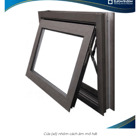
Cửa (sổ) nhôm cách âm mở hất