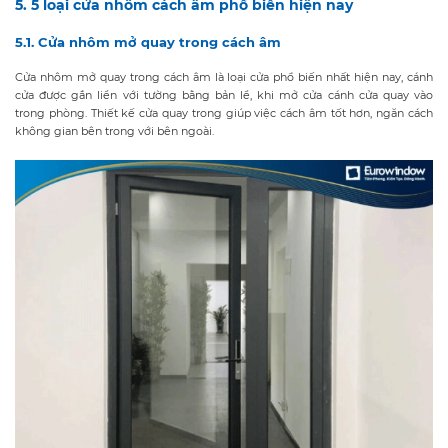
5. 5 loại cửa nhôm cách âm phổ biến hiện nay
5.1. Cửa nhôm mở quay trong cách âm
Cửa nhôm mở quay trong cách âm là loại cửa phổ biến nhất hiện nay, cánh
cửa được gắn liền với tường bằng bản lề, khi mở cửa cánh cửa quay vào
trong phòng. Thiết kế cửa quay trong giúp việc cách âm tốt hơn, ngăn cách
không gian bên trong với bên ngoài.