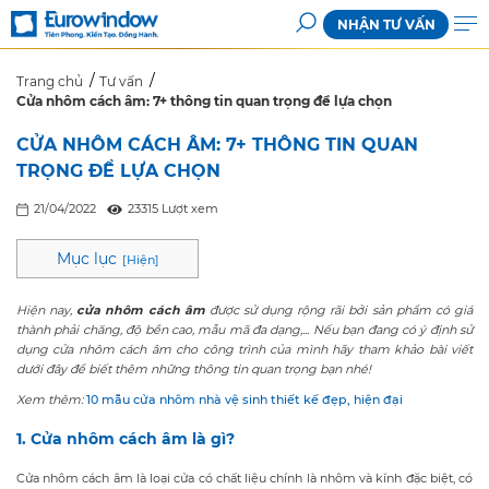
NHẬN TƯ VẤN
Trang chủ
Tư vấn
Cửa nhôm cách âm: 7+ thông tin quan trọng để lựa chọn
CỬA NHÔM CÁCH ÂM: 7+ THÔNG TIN QUAN
TRỌNG ĐỂ LỰA CHỌN
21/04/2022
23315 Lượt xem
Mục lục
[
Hiện
]
Hiện nay,
cửa nhôm cách âm
được sử dụng rộng rãi bởi sản phẩm có giá
thành phải chăng, độ bền cao, mẫu mã đa dạng,... Nếu bạn đang có ý định sử
dụng cửa nhôm cách âm cho công trình của mình hãy tham khảo bài viết
dưới đây để biết thêm những thông tin quan trọng bạn nhé!
Xem thêm:
10 mẫu cửa nhôm nhà vệ sinh thiết kế đẹp, hiện đại
1. Cửa nhôm cách âm là gì?
Cửa nhôm cách âm là loại cửa có chất liệu chính là nhôm và kính đặc biệt, có