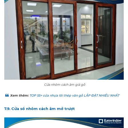
Cửa nhôm cách âm giả gỗ
Xem thêm:
TOP 55+ cửa nhựa lõi thép vân gỗ LẮP ĐẶT NHIỀU NHẤT
7.9. Cửa sổ nhôm cách âm mở trượt