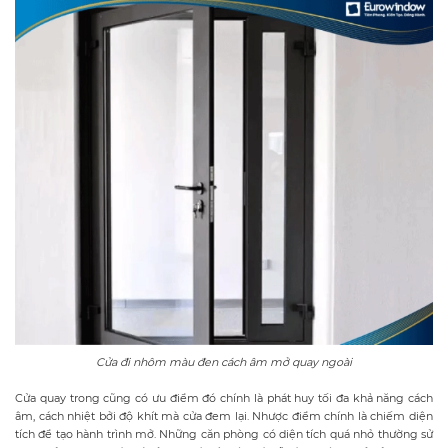
Cửa đi nhôm màu đen cách âm mở quay ngoài
Cửa quay trong cũng có ưu điểm đó chính là phát huy tối đa khả năng cách
âm, cách nhiệt bởi độ khít mà cửa đem lại. Nhược điểm chính là chiếm diện
tích để tạo hành trình mở. Những căn phòng có diện tích quá nhỏ thường sử