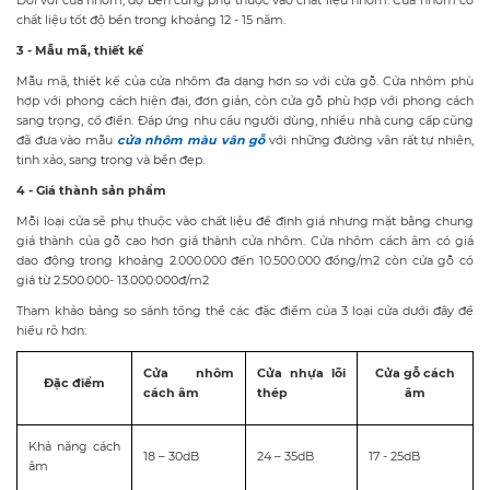
Đối với cửa nhôm, độ bền cũng phụ thuộc vào chất liệu nhôm. Cửa nhôm có
chất liệu tốt độ bền trong khoảng 12 - 15 năm.
3 - Mẫu mã, thiết kế
Mẫu mã, thiết kế của cửa nhôm đa dạng hơn so với cửa gỗ. Cửa nhôm phù
hợp với phong cách hiện đại, đơn giản, còn cửa gỗ phù hợp với phong cách
sang trọng, cổ điển. Đáp ứng nhu cầu người dùng, nhiều nhà cung cấp cũng
đã đưa vào mẫu
cửa nhôm màu vân gỗ
với những đường vân rất tự nhiên,
tinh xảo, sang trọng và bền đẹp.
4 - Giá thành sản phẩm
Mỗi loại cửa sẽ phụ thuộc vào chất liệu để định giá nhưng mặt bằng chung
giá thành của gỗ cao hơn giá thành cửa nhôm. Cửa nhôm cách âm có giá
dao động trong khoảng 2.000.000 đến 10.500.000 đồng/m2 còn cửa gỗ có
giá từ 2.500.000- 13.000.000đ/m2
Tham khảo bảng so sánh tổng thể các đặc điểm của 3 loại cửa dưới đây để
hiểu rõ hơn:
Cửa nhôm
Cửa nhựa lõi
Cửa gỗ cách
Đặc điểm
cách âm
thép
âm
Khả năng cách
18 – 30dB
24 – 35dB
17 - 25dB
âm