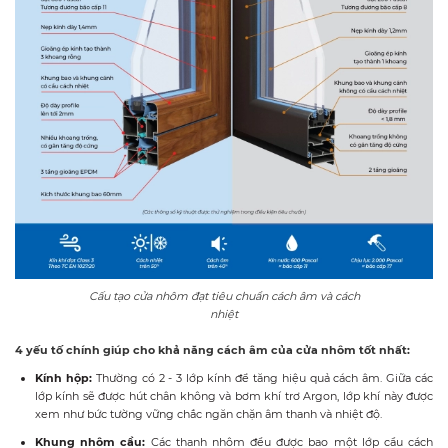
Cấu tạo cửa nhôm đạt tiêu chuẩn cách âm và cách
nhiệt
4 yếu tố chính giúp cho khả năng cách âm của cửa nhôm tốt nhất:
Kính hộp:
Thường có 2 - 3 lớp kính để tăng hiệu quả cách âm. Giữa các
lớp kính sẽ được hút chân không và bơm khí trơ Argon, lớp khí này được
xem như bức tường vững chắc ngăn chặn âm thanh và nhiệt độ.
Khung nhôm cầu:
Các thanh nhôm đều được bao một lớp cầu cách