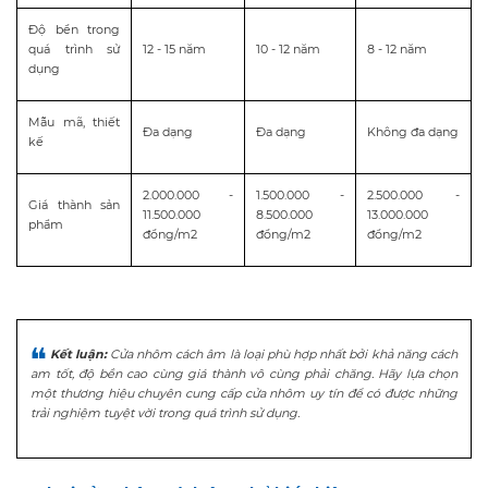
Độ bền trong
quá trình sử
12 - 15 năm
10 - 12 năm
8 - 12 năm
dụng
Mẫu mã, thiết
Đa dạng
Đa dạng
Không đa dạng
kế
2.000.000 -
1.500.000 -
2.500.000 -
Giá thành sản
11.500.000
8.500.000
13.000.000
phẩm
đồng/m2
đồng/m2
đồng/m2
Kết luận:
Cửa nhôm cách âm là loại phù hợp nhất bởi khả năng cách
âm tốt, độ bền cao cùng giá thành vô cùng phải chăng. Hãy lựa chọn
một thương hiệu chuyên cung cấp cửa nhôm uy tín để có được những
trải nghiệm tuyệt vời trong quá trình sử dụng.