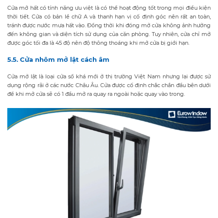
Cửa mở hất có tính năng ưu việt là có thể hoạt động tốt trong mọi điều kiện
thời tiết. Cửa có bản lề chữ A và thanh hạn vị cố định góc nên rất an toàn,
tránh được nước mưa hất vào. Đồng thời khi đóng mở cửa không ảnh hưởng
đến không gian và diện tích sử dụng của căn phòng. Tuy nhiên, cửa chỉ mở
được góc tối đa là 45 độ nên độ thông thoáng khi mở cửa bị giới hạn.
5.5. Cửa nhôm mở lật cách âm
Cửa mở lật là loại cửa sổ khá mới ở thị trường Việt Nam nhưng lại được sử
dụng rộng rãi ở các nước Châu Âu. Cửa được cố định chắc chắn đầu bên dưới
để khi mở cửa sẽ có 1 đầu mở ra quay ra ngoài hoặc quay vào trong.