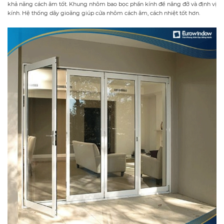
khả năng cách âm tốt. Khung nhôm bao bọc phần kính để nâng đỡ và định vị
kính. Hệ thống dây gioăng giúp cửa nhôm cách âm, cách nhiệt tốt hơn.