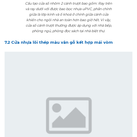
Cấu tạo cửa sổ nhôm 2 cánh trượt bao gồm: Ray trên
và ray dưới với được bao bọc nhựa uPVC, phần chính
giữa là lớp kính và ổ khoá ở chính giữa cánh cửa
khiến cho ngôi nhà an toàn hơn bao giờ hết. Vì vậy,
cửa sổ cánh trượt thường được áp dụng với nhà bếp,
phòng ngủ, phòng đọc sách tại nhà biệt thự.
7.2 Cửa nhựa lõi thép màu vân gỗ kết hợp mái vòm
Cửa nhựa lõi thép giả gỗ hình vám vòm được thiết kế