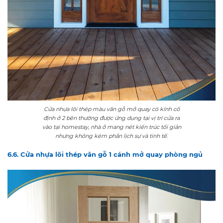
Cửa nhựa lõi thép màu vân gỗ mở quay có kính cố
định ở 2 bên thường được ứng dụng tại vị trí cửa ra
vào tại homestay, nhà ở mang nét kiến trúc tối giản
nhưng không kém phần lịch sự và tinh tế.
6.6. Cửa nhựa lõi thép vân gỗ 1 cánh mở quay phòng ngủ