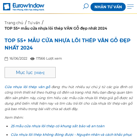
NHẬN TƯ VẤN
Trang chủ
Tư vấn
TOP 55+ mẫu cửa nhựa lõi thép VÂN GỖ đẹp nhất 2024
TOP 55+ MẪU CỬA NHỰA LÕI THÉP VÂN GỖ ĐẸP
NHẤT 2024
16/06/2022
17566 Lượt xem
Mục lục
[
Hiện
]
Cửa nhựa lõi thép vân gỗ
đang thu hút nhiều sự chú ý từ các gia đình có
công trình thiết kế theo hướng cổ điển và trang nhã. Nếu bạn đang quan tâm
đến sản phẩm này, cùng tìm hiểu các mẫu cửa nhựa lõi thép giả gỗ được sử
dụng phổ biến nhất hiện nay và tìm câu trả lời cho c
ửa nhựa lõi thép vân gỗ
giá bao nhiêu trong bài viết chia sẻ dưới đây.
Xem thêm:
25 mẫu cửa nhựa lõi thép có khung sắt bảo vệ an toàn
Cửa nhựa lõi thép không đóng được - Nguyên nhân và cách khắc phục