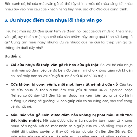
Bên cạnh đó, hệ cửa màu vân gỗ có thể tùy chỉnh mức độ màu sáng, tối khác
nhau tùy vào nhu cầu của khách hàng hay màu sắc chủ đạo của công trình.
3. Ưu nhược điểm cửa nhựa lõi thép vân gỗ
Hầu hết, mọi người đều quan tâm về điểm nổi bật của cửa nhựa lõi thép màu
vân gỗ, tuy nhiên mặt hạn chế của sản phẩm này trong quá trình sử dụng là
gì? Cùng tìm hiểu ngay những ưu và nhược của hệ cửa lõi thép vân gỗ tại
thông tin dưới đây nhé!
Ưu điểm:
Giá cửa nhựa lõi thép vân gỗ rẻ hơn cửa gỗ thật
: So với hệ cửa nhựa
hình vân gỗ đảm bảo về độ bền, độ thẩm mỹ cho không gian với khoản
chi phí thấp hơn so với cửa gỗ tự nhiên từ 10 đến 100 triệu.
Cửa không bị cong vênh, mối mọt, hay nứt nẻ như cửa gỗ
: Cấu tạo
hệ cửa nhựa lõi thép được làm chủ yếu từ nhựa uPVC
Sparlee hoặc
Rehau
có độ dày từ 1 đến 1.5mm được mạ kẽm bên trong và lớp kính
cường lực cùng hệ gioăng Silicon giúp cửa có độ cứng cao, hạn chế cong
vênh, nứt nẻ.
Màu sắc vân gỗ luôn được đảm bảo không bị phai màu dưới thời
tiết khắc nghiệt
: Hệ cửa được dập màu nguyên bản ngay từ khung
nhựa bên ngoài với bề mặt nhẵn mịn giúp cửa có khả năng chịu được
nhiệt độ thường xuyên bị thay đổi và áp lực gió lớn lên đến 36m/s. Độ