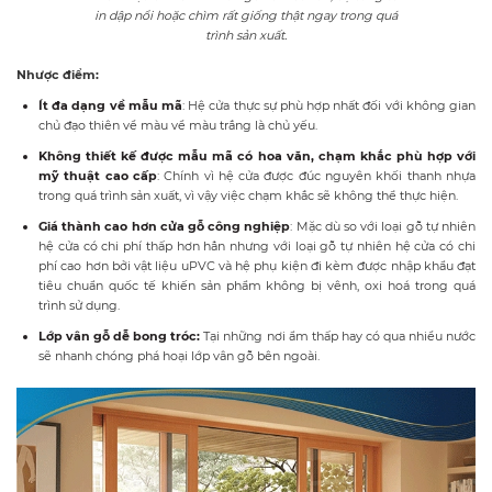
in dập nổi hoặc chìm rất giống thật ngay trong quá
trình sản xuất.
Nhược điểm:
Ít đa dạng về mẫu mã
: Hệ cửa thực sự phù hợp nhất đối với không gian
chủ đạo thiên về màu về màu trắng là chủ yếu.
Không thiết kế được mẫu mã có hoa văn, chạm khắc phù hợp với
mỹ thuật cao cấp
: Chính vì hệ cửa được đúc nguyên khối thanh nhựa
trong quá trình sản xuất, vì vậy việc chạm khắc sẽ không thể thực hiện.
Giá thành cao hơn cửa gỗ công nghiệp
:
Mặc dù so với loại gỗ tự nhiên
hệ cửa có chi phí thấp hơn hẳn nhưng với loại gỗ tự nhiên hệ cửa có chi
phí cao hơn bởi vật liệu uPVC và hệ phụ kiện đi kèm được nhập khẩu đạt
tiêu chuẩn quốc tế khiến sản phẩm không bị vênh, oxi hoá trong quá
trình sử dụng.
Lớp vân gỗ dễ bong tróc:
Tại những nơi ẩm thấp hay có qua nhiều nước
sẽ nhanh chóng phá hoại lớp vân gỗ bên ngoài.