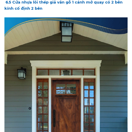
6.5
Cửa nhựa lõi thép giả vân gỗ 1 cánh mở quay có 2 bên
kính cố định 2 bên