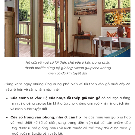
Hệ cửa vân gỗ có lõi thép chủ yếu ở bên trong phần
thanh profile cùng hệ gioăng silicon giúp cho không
gian có độ kín tuyệt đối
Cùng xem ngay những ứng dụng phổ biến về lõi thép vân gỗ dưới đây để
hiểu rõ hơn về sản phẩm này nhé!
Cửa chính ra vào
: Hệ
cửa nhựa lõi thép giả vân gỗ
có cấu tạo đường
rãnh và gioăng cao su kín khít giúp cho không gian có khả năng cách âm
và cách nước tuyệt đối.
Cửa sổ trong văn phòng, nhà ở, căn hộ
: Hệ của màu vân gỗ phù hợp
với mọi thiết kế từ cổ điển, sang trọng đến hiện đại bởi sản phẩm đáp
ứng được u mã giống nhau và kích thước có thể thay đổi được theo ý
muốn của màu sắc bản thiết kế.