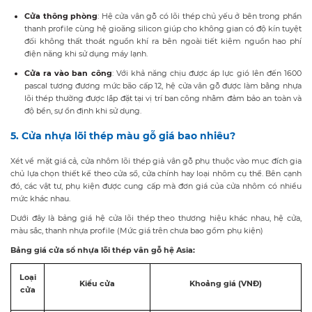
Cửa thông phòng
: Hệ cửa vân gỗ có lõi thép chủ yếu ở bên trong phần
thanh profile cùng hệ gioăng silicon giúp cho không gian có độ kín tuyệt
đối không thất thoát nguồn khí ra bên ngoài tiết kiệm nguồn hao phí
điện năng khi sử dụng máy lạnh.
Cửa ra vào ban công
: Với khả năng chịu được áp lực gió lên đến 1600
pascal tương đương mức bão cấp 12, hệ cửa vân gỗ được làm bằng nhựa
lõi thép thường được lắp đặt tại vị trí ban công nhằm đảm bảo an toàn và
độ bền, sự ổn định khi sử dụng.
5. Cửa nhựa lõi thép màu gỗ giá bao nhiêu?
Xét về mặt giá cả,
cửa nhôm lõi thép giả vân gỗ
phụ thuộc vào mục đích gia
chủ lựa chọn thiết kế theo cửa sổ, cửa chính hay loại nhôm cụ thể. Bên cạnh
đó, các vật tư, phụ kiện được cung cấp mà đơn giá của cửa nhôm có nhiều
mức khác nhau.
Dưới đây là bảng giá hệ cửa lõi thép theo thương hiệu khác nhau, hệ cửa,
màu sắc, thanh nhựa profile (Mức giá trên chưa bao gồm phụ kiện)
Bảng giá cửa sổ nhựa lõi thép vân gỗ hệ Asia:
Loại
Kiểu cửa
Khoảng giá (VNĐ)
cửa