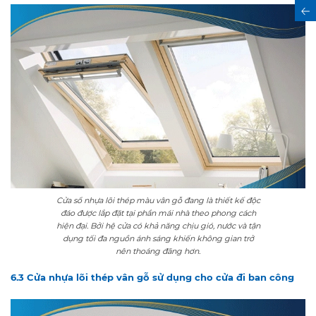
Đăng ký
Cửa sổ nhựa lõi thép màu vân gỗ đang là thiết kế độc
đáo được lắp đặt tại phần mái nhà theo phong cách
hiện đại. Bởi hệ cửa có khả năng chịu gió, nước và tận
dụng tối đa nguồn ánh sáng khiến không gian trở
nên thoáng đãng hơn.
6.3 Cửa nhựa lõi thép vân gỗ sử dụng cho cửa đi ban công