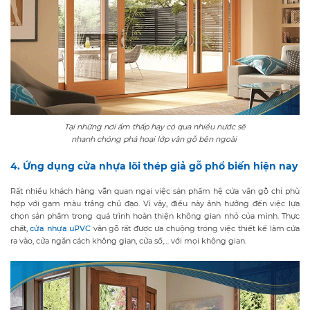
Tại những nơi ẩm thấp hay có qua nhiều nước sẽ
nhanh chóng phá hoại lớp vân gỗ bên ngoài
4. Ứng dụng cửa nhựa lõi thép giả gỗ phổ biến hiện nay
Rất nhiều khách hàng vẫn quan ngại việc sản phẩm hệ cửa vân gỗ chỉ phù
hợp với gam màu trắng chủ đạo. Vì vậy, điều này ảnh hưởng đến việc lựa
chọn sản phẩm trong quá trình hoàn thiện không gian nhỏ của mình. Thực
chất,
cửa nhựa uPVC
vân gỗ rất được ưa chuộng trong việc thiết kế làm cửa
ra vào, cửa ngăn cách không gian, cửa sổ,… với mọi không gian.