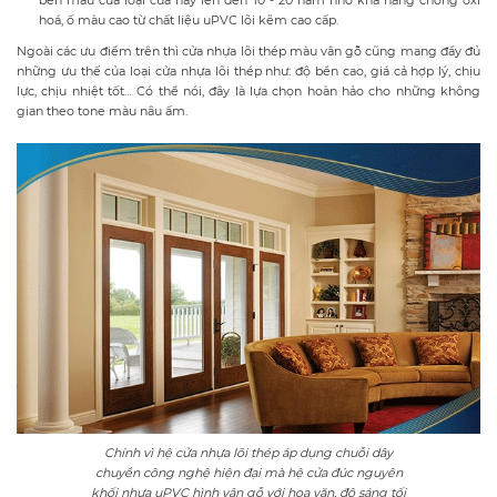
bền màu của loại cửa này lên đến 10 - 20 năm nhờ
khả năng chống oxi
hoá, ố màu cao từ chất liệu
uPVC lõi kẽm cao cấp.
Ngoài các ưu điểm trên thì cửa nhựa lõi thép màu vân gỗ cũng mang đầy đủ
những ưu thế của loại cửa nhựa lõi thép như: độ bền cao, giá cả hợp lý, chịu
lực, chịu nhiệt tốt… Có thể nói, đây là lựa chọn hoàn hảo cho những không
gian theo tone màu nâu ấm.
Chính vì hệ cửa nhựa lõi thép áp dụng chuỗi dây
chuyền công nghệ hiện đại mà hệ cửa đúc nguyên
khối nhựa uPVC hình vân gỗ với hoa văn, độ sáng tối