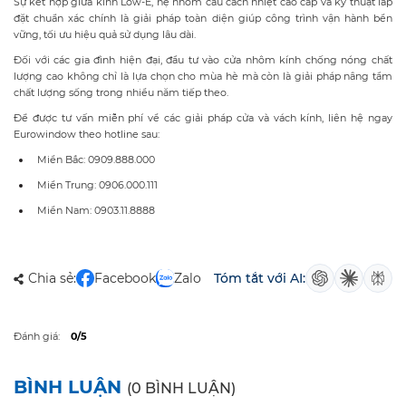
Sự kết hợp giữa kính Low-E, hệ nhôm cầu cách nhiệt cao cấp và kỹ thuật lắp
đặt chuẩn xác chính là giải pháp toàn diện giúp công trình vận hành bền
vững, tối ưu hiệu quả sử dụng lâu dài.
Đối với các gia đình hiện đại, đầu tư vào cửa nhôm kính chống nóng chất
lượng cao không chỉ là lựa chọn cho mùa hè mà còn là giải pháp nâng tầm
chất lượng sống trong nhiều năm tiếp theo.
Để được tư vấn miễn phí về các giải pháp cửa và vách kính, liên hệ ngay
Eurowindow theo hotline sau:
Miền Bắc: 0909.888.000
Miền Trung: 0906.000.111
Miền Nam: 0903.11.8888
Chia sẻ:
Facebook
Zalo
Tóm tắt với AI:
Đánh giá:
0/5
BÌNH LUẬN
(0 BÌNH LUẬN)