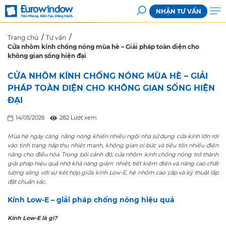
NHẬN TƯ VẤN
Trang chủ
Tư vấn
Cửa nhôm kính chống nóng mùa hè – Giải pháp toàn diện cho
không gian sống hiện đại
CỬA NHÔM KÍNH CHỐNG NÓNG MÙA HÈ – GIẢI
PHÁP TOÀN DIỆN CHO KHÔNG GIAN SỐNG HIỆN
ĐẠI
14/05/2026
282 Lượt xem
Mùa hè ngày càng nắng nóng khiến nhiều ngôi nhà sử dụng cửa kính lớn rơi
vào tình trạng hấp thụ nhiệt mạnh, không gian oi bức và tiêu tốn nhiều điện
năng cho điều hòa. Trong bối cảnh đó, cửa nhôm kính chống nóng trở thành
giải pháp hiệu quả nhờ khả năng giảm nhiệt, tiết kiệm điện và nâng cao chất
lượng sống với sự kết hợp giữa kính Low-E, hệ nhôm cao cấp và kỹ thuật lắp
đặt chuẩn xác.
Kính Low-E – giải pháp chống nóng hiệu quả
Kính Low-E là gì?